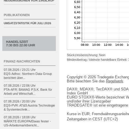
NEUEMISSIONEN VOR ZINSLAUF
PUBLIKATIONEN
UMSATZSTATISTIK FÜR
JULI 2026
HANDELSZEIT
7:30 BIS 22:00 UHR
Stückzinsberechnung: Nein
Mindestbetrag / kleinste handelbare Einheit:
FINANZ-NACHRICHTEN
07.08.2026 / 23:21 Uhr
EQS-
Adhoc: Northern Data Group
Copyright © 2026 Tradegate Excha
berichtet über...
Bitte beachten Sie das
Regelwerk
07.08.2026 / 22:06 Uhr
DAX®, MDAX®, TecDAX® und SDAX® 
PTA-
AFR: BAWAG P.S.K. Bank für
Index GmbH
Arbeit und Wirtschaft...
EURO STOXX®-Werte bezeichnet We
und/oder ihrer Lizenzgeber
07.08.2026 / 20:00 Uhr
TRADEGATE® ist eine eingetragene 
EQS-
PVR: AT&S Austria Technologie
& Systemtechnik...
Kurse in EUR; Fremdwährungsanleihe
07.08.2026 / 18:08 Uhr
Zeitangaben in CEST (UTC+2)
MÄRKTE EUROPA/
Etwas fester -
US-
Arbeitsmarktbericht...