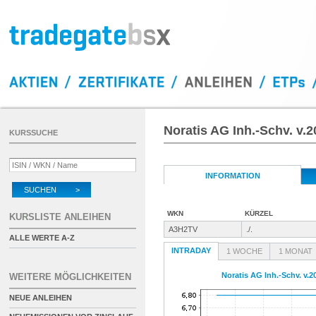
Noratis AG Inh.-Schv. v.
KURSSUCHE
INFORMATION
SUCHEN >
WKN
KÜRZEL
KURSLISTE ANLEIHEN
A3H2TV
./.
ALLE WERTE A-Z
INTRADAY
1 WOCHE
1 MONAT
Noratis AG Inh.-Schv. v.2
WEITERE MÖGLICHKEITEN
NEUE ANLEIHEN