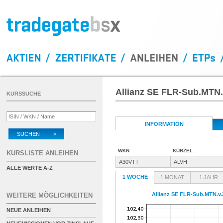
Allianz SE FLR-Sub.MTN.
KURSSUCHE
INFORMATION
SUCHEN >
WKN
KÜRZEL
KURSLISTE ANLEIHEN
A30VTT
ALVH
ALLE WERTE A-Z
1 WOCHE
1 MONAT
1 JAHR
Allianz SE FLR-Sub.MTN.v.
WEITERE MÖGLICHKEITEN
NEUE ANLEIHEN