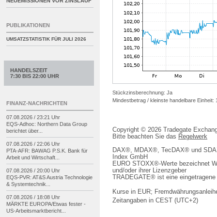
NEUEMISSIONEN VOR ZINSLAUF
PUBLIKATIONEN
UMSATZSTATISTIK FÜR
JULI 2026
HANDELSZEIT
7:30 BIS 22:00 UHR
Stückzinsberechnung: Ja
Mindestbetrag / kleinste handelbare Einheit:
FINANZ-NACHRICHTEN
07.08.2026 / 23:21 Uhr
EQS-
Adhoc: Northern Data Group
Copyright © 2026 Tradegate Excha
berichtet über...
Bitte beachten Sie das
Regelwerk
07.08.2026 / 22:06 Uhr
DAX®, MDAX®, TecDAX® und SDAX® 
PTA-
AFR: BAWAG P.S.K. Bank für
Index GmbH
Arbeit und Wirtschaft...
EURO STOXX®-Werte bezeichnet We
und/oder ihrer Lizenzgeber
07.08.2026 / 20:00 Uhr
TRADEGATE® ist eine eingetragene 
EQS-
PVR: AT&S Austria Technologie
& Systemtechnik...
Kurse in EUR; Fremdwährungsanleihe
07.08.2026 / 18:08 Uhr
Zeitangaben in CEST (UTC+2)
MÄRKTE EUROPA/
Etwas fester -
US-
Arbeitsmarktbericht...