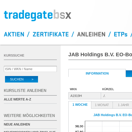
JAB Holdings B.V. EO-Bo
KURSSUCHE
INFORMATION
SUCHEN >
WKN
KÜRZEL
KURSLISTE ANLEIHEN
A1919H
./.
ALLE WERTE A-Z
1 WOCHE
1 MONAT
1 JAHR
JAB Holdings B.V. EO-B
WEITERE MÖGLICHKEITEN
NEUE ANLEIHEN