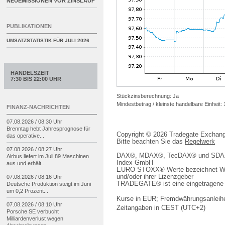
NEUEMISSIONEN VOR ZINSLAUF
PUBLIKATIONEN
UMSATZSTATISTIK FÜR
JULI 2026
HANDELSZEIT
7:30 BIS 22:00 UHR
Stückzinsberechnung: Ja
Mindestbetrag / kleinste handelbare Einheit:
FINANZ-NACHRICHTEN
07.08.2026 / 08:30 Uhr
Brenntag hebt Jahresprognose für
Copyright © 2026 Tradegate Excha
das operative...
Bitte beachten Sie das
Regelwerk
07.08.2026 / 08:27 Uhr
DAX®, MDAX®, TecDAX® und SDAX® 
Airbus liefert im Juli 89 Maschinen
Index GmbH
aus und erhält...
EURO STOXX®-Werte bezeichnet We
und/oder ihrer Lizenzgeber
07.08.2026 / 08:16 Uhr
TRADEGATE® ist eine eingetragene 
Deutsche Produktion steigt im Juni
um 0,2 Prozent...
Kurse in EUR; Fremdwährungsanleihe
07.08.2026 / 08:10 Uhr
Zeitangaben in CEST (UTC+2)
Porsche SE verbucht
Milliardenverlust wegen