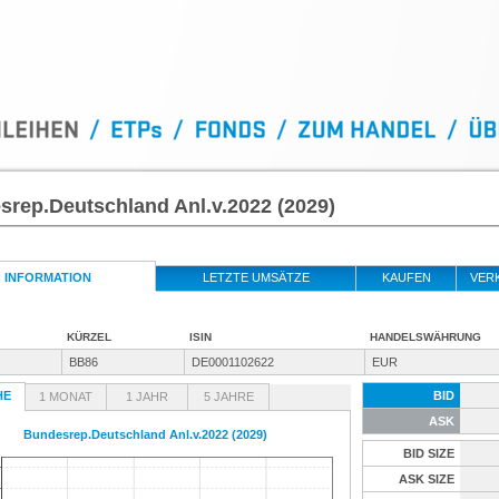
rep.Deutschland Anl.v.2022 (2029)
INFORMATION
LETZTE UMSÄTZE
KAUFEN
VER
KÜRZEL
ISIN
HANDELSWÄHRUNG
BB86
DE0001102622
EUR
HE
BID
1 MONAT
1 JAHR
5 JAHRE
ASK
Bundesrep.Deutschland Anl.v.2022 (2029)
BID SIZE
ASK SIZE