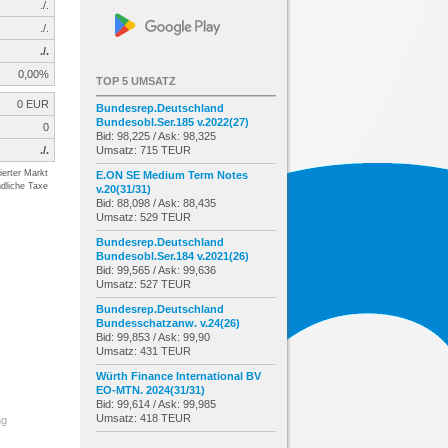
./.
./.
./.
0,00%
TOP 5 UMSATZ
0 EUR
Bundesrep.Deutschland
Bundesobl.Ser.185 v.2022(27)
0
Bid: 98,225 / Ask: 98,325
./.
Umsatz: 715 TEUR
erter Markt
E.ON SE Medium Term Notes
dliche Taxe
v.20(31/31)
Bid: 88,098 / Ask: 88,435
Umsatz: 529 TEUR
Bundesrep.Deutschland
Bundesobl.Ser.184 v.2021(26)
Bid: 99,565 / Ask: 99,636
Umsatz: 527 TEUR
Bundesrep.Deutschland
Bundesschatzanw. v.24(26)
Bid: 99,853 / Ask: 99,90
Umsatz: 431 TEUR
Würth Finance International BV
EO-MTN. 2024(31/31)
Bid: 99,614 / Ask: 99,985
Umsatz: 418 TEUR
ng