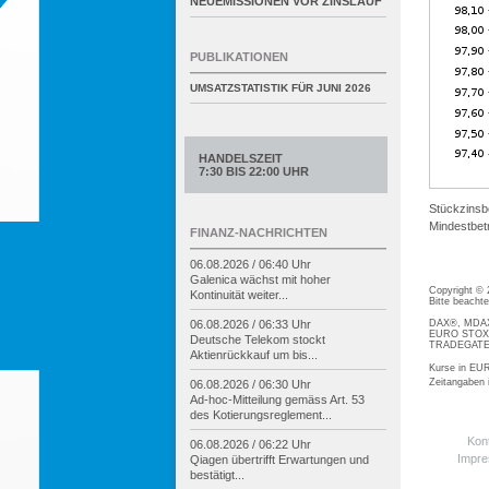
NEUEMISSIONEN VOR ZINSLAUF
PUBLIKATIONEN
UMSATZSTATISTIK FÜR
JUNI 2026
HANDELSZEIT
7:30 BIS 22:00 UHR
Stückzinsb
Mindestbetr
FINANZ-NACHRICHTEN
06.08.2026 / 06:40 Uhr
Galenica wächst mit hoher
Copyright ©
Kontinuität weiter...
Bitte beacht
DAX®, MDAX®
06.08.2026 / 06:33 Uhr
EURO STOXX®
Deutsche Telekom stockt
TRADEGATE® 
Aktienrückkauf um bis...
Kurse in EUR
Zeitangaben
06.08.2026 / 06:30 Uhr
Ad-
hoc-
Mitteilung gemäss Art. 53
des Kotierungsreglement...
Kon
06.08.2026 / 06:22 Uhr
Impr
Qiagen übertrifft Erwartungen und
bestätigt...