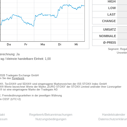
HIGH
LOW
LAST
CHANGE
UMSATZ
NOMINALE
Ø-PREIS
Segment: Reguli
Unverbin
erechnung: Ja
ag / kleinste handelbare Einheit: 1,00
 2026 Tradegate Exchange GmbH
en Sie das
Regelwerk
, TecDAX® und SDAX® sind eingetragene Markenzeichen der ISS STOXX Index GmbH
-Werte bezeichnet Werte der Marke „EURO STOXX“ der STOXX Limited und/oder ihrer Lizenzgeber
ist eine eingetragene Marke der Tradegate AG
; Fremdwährungsanleihen in der jeweiligen Währung
 in CEST (UTC+2)
takt
Regelwerk/Bekanntmachungen
Handelskalender
essum
Nutzungsbedingungen
Datenschutzerkläru