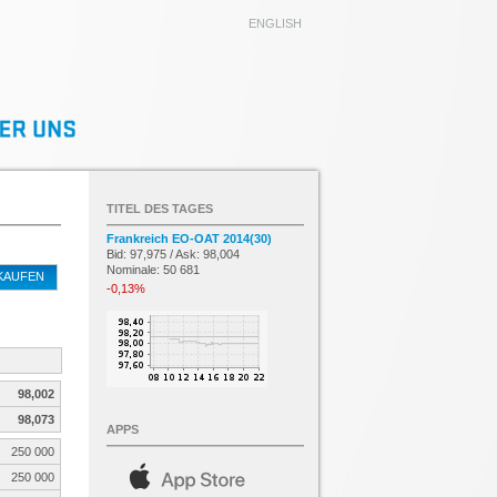
ENGLISH
TITEL DES TAGES
Frankreich EO-OAT 2014(30)
Bid: 97,975 / Ask: 98,004
Nominale: 50 681
KAUFEN
-0,13%
98,002
98,073
APPS
250 000
250 000