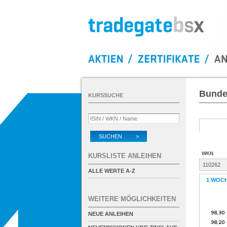
Bundes
KURSSUCHE
SUCHEN >
WKN
KURSLISTE ANLEIHEN
110262
ALLE WERTE A-Z
1 WOC
WEITERE MÖGLICHKEITEN
NEUE ANLEIHEN