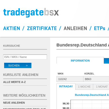
Bundesrep.Deutschland A
KURSSUCHE
INFORMATION
SUCHEN >
WKN
KÜRZEL
KURSLISTE ANLEIHEN
110242
BB63
ALLE WERTE A-Z
INTRADAY
1 WOCHE
1 MONAT
Bundesrep.Deutschland Anl
WEITERE MÖGLICHKEITEN
NEUE ANLEIHEN