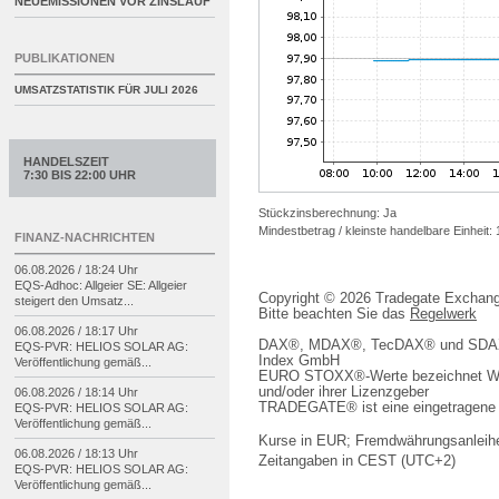
NEUEMISSIONEN VOR ZINSLAUF
PUBLIKATIONEN
UMSATZSTATISTIK FÜR
JULI 2026
HANDELSZEIT
7:30 BIS 22:00 UHR
Stückzinsberechnung: Ja
Mindestbetrag / kleinste handelbare Einheit: 
FINANZ-NACHRICHTEN
06.08.2026 / 18:24 Uhr
EQS-
Adhoc: Allgeier SE: Allgeier
Copyright © 2026 Tradegate Excha
steigert den Umsatz...
Bitte beachten Sie das
Regelwerk
06.08.2026 / 18:17 Uhr
DAX®, MDAX®, TecDAX® und SDAX® 
EQS-
PVR: HELIOS SOLAR AG:
Index GmbH
Veröffentlichung gemäß...
EURO STOXX®-Werte bezeichnet We
und/oder ihrer Lizenzgeber
06.08.2026 / 18:14 Uhr
TRADEGATE® ist eine eingetragene 
EQS-
PVR: HELIOS SOLAR AG:
Veröffentlichung gemäß...
Kurse in EUR; Fremdwährungsanleihe
06.08.2026 / 18:13 Uhr
Zeitangaben in CEST (UTC+2)
EQS-
PVR: HELIOS SOLAR AG:
Veröffentlichung gemäß...