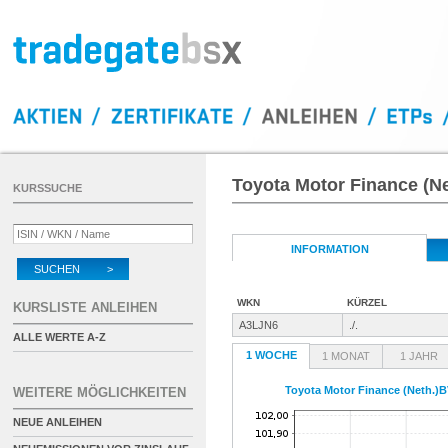
Toyota Motor Finance (N
KURSSUCHE
INFORMATION
SUCHEN >
WKN
KÜRZEL
KURSLISTE ANLEIHEN
A3LJN6
./.
ALLE WERTE A-Z
1 WOCHE
1 MONAT
1 JAHR
Toyota Motor Finance (Neth.)B
WEITERE MÖGLICHKEITEN
NEUE ANLEIHEN