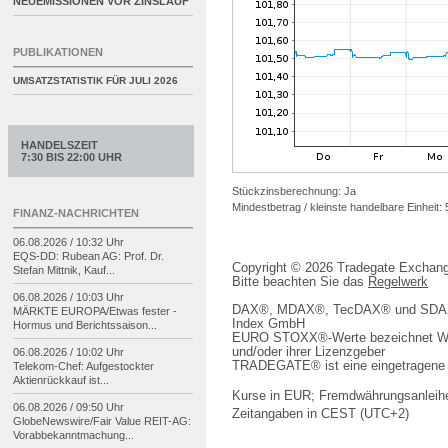
NEUEMISSIONEN VOR ZINSLAUF
PUBLIKATIONEN
UMSATZSTATISTIK FÜR
JULI 2026
HANDELSZEIT
7:30 BIS 22:00 UHR
Stückzinsberechnung: Ja
Mindestbetrag / kleinste handelbare Einheit:
FINANZ-NACHRICHTEN
06.08.2026 / 10:32 Uhr
EQS-
DD: Rubean AG: Prof. Dr.
Copyright © 2026 Tradegate Excha
Stefan Mittnik, Kauf...
Bitte beachten Sie das
Regelwerk
06.08.2026 / 10:03 Uhr
DAX®, MDAX®, TecDAX® und SDAX® 
MÄRKTE EUROPA/
Etwas fester -
Index GmbH
Hormus und Berichtssaison...
EURO STOXX®-Werte bezeichnet We
und/oder ihrer Lizenzgeber
06.08.2026 / 10:02 Uhr
TRADEGATE® ist eine eingetragene 
Telekom-
Chef: Aufgestockter
Aktienrückkauf ist...
Kurse in EUR; Fremdwährungsanleihe
06.08.2026 / 09:50 Uhr
Zeitangaben in CEST (UTC+2)
GlobeNewswire/
Fair Value REIT-
AG:
Vorabbekanntmachung...