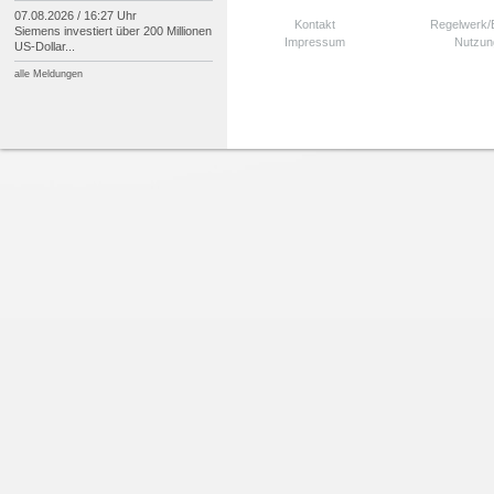
07.08.2026 / 16:27 Uhr
Kontakt
Regelwerk
Siemens investiert über 200 Millionen
Impressum
Nutzun
US-
Dollar...
alle Meldungen