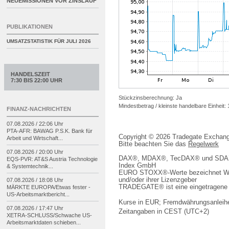
NEUEMISSIONEN VOR ZINSLAUF
PUBLIKATIONEN
UMSATZSTATISTIK FÜR
JULI 2026
HANDELSZEIT
7:30 BIS 22:00 UHR
Stückzinsberechnung: Ja
Mindestbetrag / kleinste handelbare Einheit:
FINANZ-NACHRICHTEN
07.08.2026 / 22:06 Uhr
PTA-
AFR: BAWAG P.S.K. Bank für
Copyright © 2026 Tradegate Excha
Arbeit und Wirtschaft...
Bitte beachten Sie das
Regelwerk
07.08.2026 / 20:00 Uhr
DAX®, MDAX®, TecDAX® und SDAX® 
EQS-
PVR: AT&S Austria Technologie
Index GmbH
& Systemtechnik...
EURO STOXX®-Werte bezeichnet We
und/oder ihrer Lizenzgeber
07.08.2026 / 18:08 Uhr
TRADEGATE® ist eine eingetragene 
MÄRKTE EUROPA/
Etwas fester -
US-
Arbeitsmarktbericht...
Kurse in EUR; Fremdwährungsanleihe
07.08.2026 / 17:47 Uhr
Zeitangaben in CEST (UTC+2)
XETRA-
SCHLUSS/
Schwache US-
Arbeitsmarktdaten schieben...