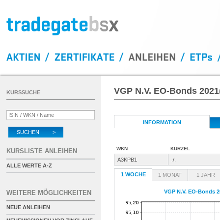
VGP N.V. EO-Bonds 2021(
KURSSUCHE
INFORMATION
SUCHEN >
WKN
KÜRZEL
KURSLISTE ANLEIHEN
A3KPB1
./.
ALLE WERTE A-Z
1 WOCHE
1 MONAT
1 JAHR
VGP N.V. EO-Bonds 2
WEITERE MÖGLICHKEITEN
NEUE ANLEIHEN