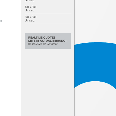
Umsatz:
Bid: / Ask:
Umsatz:
Bid: / Ask:
Umsatz:
ng
REALTIME QUOTES
LETZTE AKTUALISIERUNG:
05.08.2026
@
22:00:00