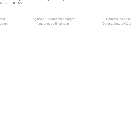
 in CEST (UTC+2)
takt
Regelwerk/Bekanntmachungen
Handelskalender
essum
Nutzungsbedingungen
Datenschutzerkläru