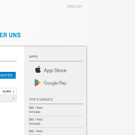
ENGLISH
APPS
KAUFEN
KURS
./.
TOP 5 UMSATZ
Bid: / Ask:
Umsatz:
Bid: / Ask:
Umsatz:
Bid: / Ask: