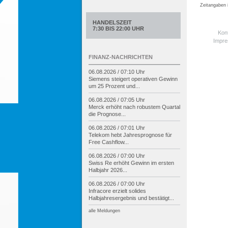
Zeitangaben
HANDELSZEIT
7:30 BIS 22:00 UHR
Kon
Impr
FINANZ-NACHRICHTEN
06.08.2026 / 07:10 Uhr
Siemens steigert operativen Gewinn
um 25 Prozent und...
06.08.2026 / 07:05 Uhr
Merck erhöht nach robustem Quartal
die Prognose...
06.08.2026 / 07:01 Uhr
Telekom hebt Jahresprognose für
Free Cashflow...
06.08.2026 / 07:00 Uhr
Swiss Re erhöht Gewinn im ersten
Halbjahr 2026...
06.08.2026 / 07:00 Uhr
Infracore erzielt solides
Halbjahresergebnis und bestätigt...
alle Meldungen