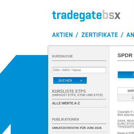
SPDR 
KURSSUCHE
SUCHEN >
KURSLISTE ETPS
DAT
(UMFASST ETFS, ETNS UND ETCS)
./.
ALLE WERTE A-Z
Copyright ©
Bitte beacht
PUBLIKATIONEN
DAX®, MDAX®
EURO STOXX®
TRADEGATE® 
UMSATZSTATISTIK FÜR
JUNI 2026
Kurse in EUR