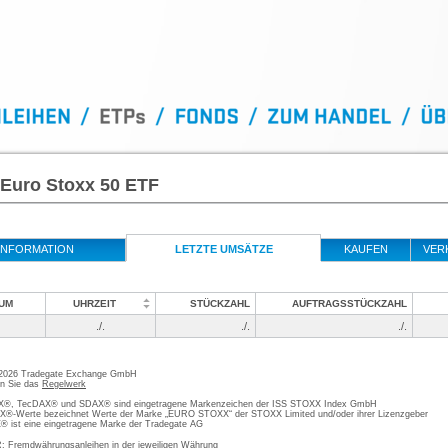
Euro Stoxx 50 ETF
INFORMATION
LETZTE UMSÄTZE
KAUFEN
VER
UM
UHRZEIT
STÜCKZAHL
AUFTRAGSSTÜCKZAHL
./.
./.
./.
 2026 Tradegate Exchange GmbH
en Sie das
Regelwerk
, TecDAX® und SDAX® sind eingetragene Markenzeichen der ISS STOXX Index GmbH
-Werte bezeichnet Werte der Marke „EURO STOXX“ der STOXX Limited und/oder ihrer Lizenzgeber
ist eine eingetragene Marke der Tradegate AG
; Fremdwährungsanleihen in der jeweiligen Währung