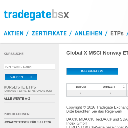
Global X MSCI Norway E
KURSSUCHE
INFORMATION
SUCHEN >
KURSLISTE ETPS
DATUM
UHRZEIT
(UMFASST ETFS, ETNS UND ETCS)
./.
./.
ALLE WERTE A-Z
Copyright © 2026 Tradegate Excha
Bitte beachten Sie das
Regelwerk
PUBLIKATIONEN
DAX®, MDAX®, TecDAX® und SDAX® 
UMSATZSTATISTIK FÜR
JULI 2026
Index GmbH
EURO STOXX®-Werte bezeichnet We