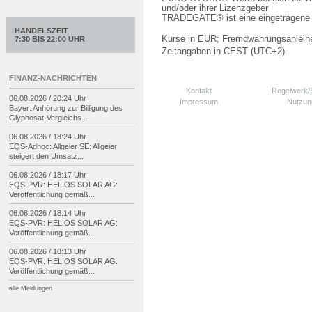
und/oder ihrer Lizenzgeber
TRADEGATE® ist eine eingetragene 
HANDELSZEIT
Kurse in EUR; Fremdwährungsanleihe
7:30 BIS 22:00 UHR
Zeitangaben in CEST (UTC+2)
FINANZ-NACHRICHTEN
Kontakt
Regelwerk
06.08.2026 / 20:24 Uhr
Impressum
Nutzun
Bayer: Anhörung zur Billigung des
Glyphosat-
Vergleichs...
06.08.2026 / 18:24 Uhr
EQS-
Adhoc: Allgeier SE: Allgeier
steigert den Umsatz...
06.08.2026 / 18:17 Uhr
EQS-
PVR: HELIOS SOLAR AG:
Veröffentlichung gemäß...
06.08.2026 / 18:14 Uhr
EQS-
PVR: HELIOS SOLAR AG:
Veröffentlichung gemäß...
06.08.2026 / 18:13 Uhr
EQS-
PVR: HELIOS SOLAR AG:
Veröffentlichung gemäß...
alle Meldungen