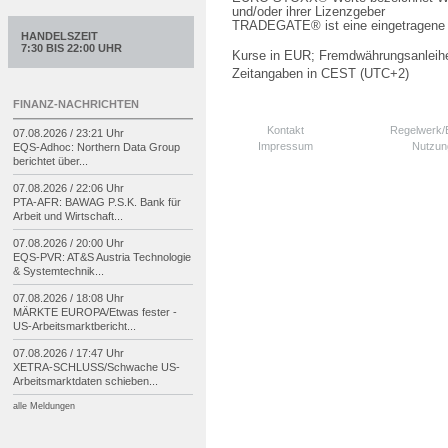
und/oder ihrer Lizenzgeber
TRADEGATE® ist eine eingetragene 
HANDELSZEIT
7:30 BIS 22:00 UHR
Kurse in EUR; Fremdwährungsanleihe
Zeitangaben in CEST (UTC+2)
FINANZ-NACHRICHTEN
Kontakt
Regelwerk
07.08.2026 / 23:21 Uhr
Impressum
Nutzun
EQS-
Adhoc: Northern Data Group
berichtet über...
07.08.2026 / 22:06 Uhr
PTA-
AFR: BAWAG P.S.K. Bank für
Arbeit und Wirtschaft...
07.08.2026 / 20:00 Uhr
EQS-
PVR: AT&S Austria Technologie
& Systemtechnik...
07.08.2026 / 18:08 Uhr
MÄRKTE EUROPA/
Etwas fester -
US-
Arbeitsmarktbericht...
07.08.2026 / 17:47 Uhr
XETRA-
SCHLUSS/
Schwache US-
Arbeitsmarktdaten schieben...
alle Meldungen