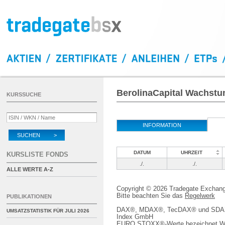
BerolinaCapital Wachstum
KURSSUCHE
INFORMATION
SUCHEN >
DATUM
UHRZEIT
KURSLISTE FONDS
./.
./.
ALLE WERTE A-Z
Copyright © 2026 Tradegate Excha
Bitte beachten Sie das
Regelwerk
PUBLIKATIONEN
DAX®, MDAX®, TecDAX® und SDAX® 
UMSATZSTATISTIK FÜR
JULI 2026
Index GmbH
EURO STOXX®-Werte bezeichnet We