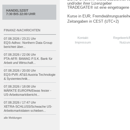
und/oder ihrer Lizenzgeber
TRADEGATE® ist eine eingetragene 
HANDELSZEIT
7:30 BIS 22:00 UHR
Kurse in EUR; Fremdwährungsanleihe
Zeitangaben in CEST (UTC+2)
FINANZ-NACHRICHTEN
Kontakt
Regelwerk
07.08.2026 / 23:21 Uhr
Impressum
Nutzun
EQS-
Adhoc: Northern Data Group
berichtet über...
07.08.2026 / 22:06 Uhr
PTA-
AFR: BAWAG P.S.K. Bank für
Arbeit und Wirtschaft...
07.08.2026 / 20:00 Uhr
EQS-
PVR: AT&S Austria Technologie
& Systemtechnik...
07.08.2026 / 18:08 Uhr
MÄRKTE EUROPA/
Etwas fester -
US-
Arbeitsmarktbericht...
07.08.2026 / 17:47 Uhr
XETRA-
SCHLUSS/
Schwache US-
Arbeitsmarktdaten schieben...
alle Meldungen