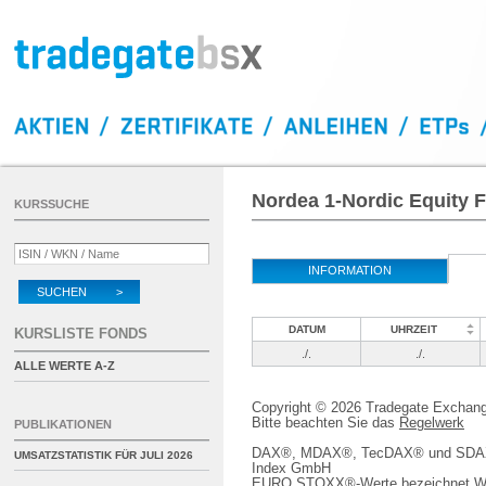
Nordea 1-Nordic Equity 
KURSSUCHE
INFORMATION
SUCHEN >
DATUM
UHRZEIT
KURSLISTE FONDS
./.
./.
ALLE WERTE A-Z
Copyright © 2026 Tradegate Excha
Bitte beachten Sie das
Regelwerk
PUBLIKATIONEN
DAX®, MDAX®, TecDAX® und SDAX® 
UMSATZSTATISTIK FÜR
JULI 2026
Index GmbH
EURO STOXX®-Werte bezeichnet We