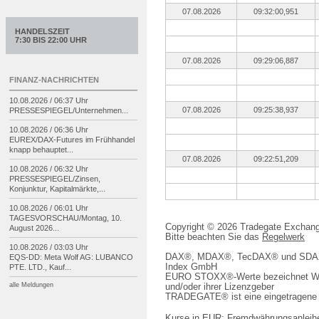
07.08.2026
09:32:00,951
HANDELSZEIT
7:30 BIS 22:00 UHR
07.08.2026
09:29:06,887
FINANZ-NACHRICHTEN
10.08.2026 / 06:37 Uhr
07.08.2026
09:25:38,937
PRESSESPIEGEL/
Unternehmen...
10.08.2026 / 06:36 Uhr
EUREX/
DAX-
Futures im Frühhandel
knapp behauptet...
07.08.2026
09:22:51,209
10.08.2026 / 06:32 Uhr
PRESSESPIEGEL/
Zinsen,
Konjunktur, Kapitalmärkte,...
10.08.2026 / 06:01 Uhr
TAGESVORSCHAU/
Montag, 10.
Copyright © 2026 Tradegate Excha
August 2026...
Bitte beachten Sie das
Regelwerk
10.08.2026 / 03:03 Uhr
DAX®, MDAX®, TecDAX® und SDAX® 
EQS-
DD: Meta Wolf AG: LUBANCO
Index GmbH
PTE. LTD., Kauf...
EURO STOXX®-Werte bezeichnet We
alle Meldungen
und/oder ihrer Lizenzgeber
TRADEGATE® ist eine eingetragene 
Kurse in EUR; Fremdwährungsanleihe