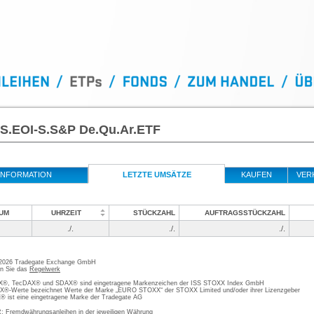
S.EOI-S.S&P De.Qu.Ar.ETF
INFORMATION
LETZTE UMSÄTZE
KAUFEN
VER
UM
UHRZEIT
STÜCKZAHL
AUFTRAGSSTÜCKZAHL
./.
./.
./.
 2026 Tradegate Exchange GmbH
en Sie das
Regelwerk
, TecDAX® und SDAX® sind eingetragene Markenzeichen der ISS STOXX Index GmbH
-Werte bezeichnet Werte der Marke „EURO STOXX“ der STOXX Limited und/oder ihrer Lizenzgeber
ist eine eingetragene Marke der Tradegate AG
; Fremdwährungsanleihen in der jeweiligen Währung