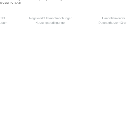
 in CEST (UTC+2)
takt
Regelwerk/Bekanntmachungen
Handelskalender
essum
Nutzungsbedingungen
Datenschutzerkläru