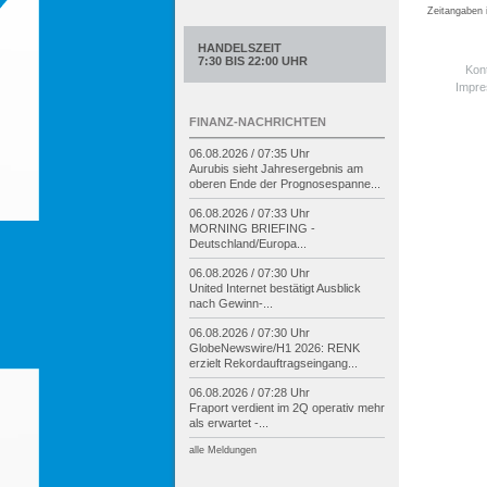
Zeitangaben
HANDELSZEIT
7:30 BIS 22:00 UHR
Kon
Impr
FINANZ-NACHRICHTEN
06.08.2026 / 07:35 Uhr
Aurubis sieht Jahresergebnis am
oberen Ende der Prognosespanne...
06.08.2026 / 07:33 Uhr
MORNING BRIEFING -
Deutschland/
Europa...
06.08.2026 / 07:30 Uhr
United Internet bestätigt Ausblick
nach Gewinn-
...
06.08.2026 / 07:30 Uhr
GlobeNewswire/
H1 2026: RENK
erzielt Rekordauftragseingang...
06.08.2026 / 07:28 Uhr
Fraport verdient im 2Q operativ mehr
als erwartet -
...
alle Meldungen