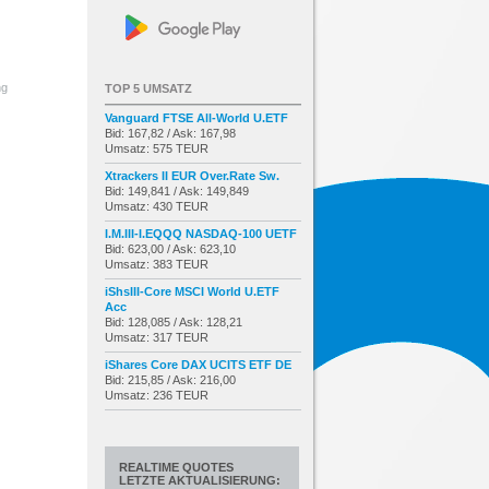
ng
TOP 5 UMSATZ
Vanguard FTSE All-World U.ETF
Bid: 167,82 / Ask: 167,98
Umsatz: 575 TEUR
Xtrackers II EUR Over.Rate Sw.
Bid: 149,841 / Ask: 149,849
Umsatz: 430 TEUR
I.M.III-I.EQQQ NASDAQ-100 UETF
Bid: 623,00 / Ask: 623,10
Umsatz: 383 TEUR
iShsIII-Core MSCI World U.ETF
Acc
Bid: 128,085 / Ask: 128,21
Umsatz: 317 TEUR
iShares Core DAX UCITS ETF DE
Bid: 215,85 / Ask: 216,00
Umsatz: 236 TEUR
REALTIME QUOTES
LETZTE AKTUALISIERUNG: