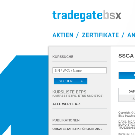
SSGA 
KURSSUCHE
SUCHEN >
KURSLISTE ETPS
DAT
(UMFASST ETFS, ETNS UND ETCS)
./.
ALLE WERTE A-Z
Copyright ©
Bitte beacht
PUBLIKATIONEN
DAX®, MDAX®
EURO STOXX®
TRADEGATE® 
UMSATZSTATISTIK FÜR
JUNI 2026
Kurse in EUR