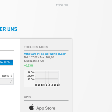
ENGLISH
TITEL DES TAGES
Vanguard FTSE All-World U.ETF
Bid: 167,82 / Ask: 167,98
Stückzahl: 3 425
KAUFEN
+0,23%
KURS
./.
APPS