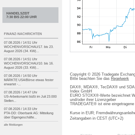
HANDELSZEIT
7:30 BIS 22:00 UHR
FINANZ-NACHRICHTEN
07.08.2026 / 14:51 Uhr
WOCHENVORSCHAU/
17. bis 23.
August 2026 (34. KW)...
07.08.2026 / 14:51 Uhr
WOCHENVORSCHAU/
10. bis 16.
August 2026 (33. KW)...
Copyright © 2026 Tradegate Excha
07.08.2026 / 14:50 Uhr
Bitte beachten Sie das
Regelwerk
MÄRKTE USA/
Börse etwas fester
erwartet -
...
DAX®, MDAX®, TecDAX® und SDAX® 
Index GmbH
07.08.2026 / 14:47 Uhr
EURO STOXX®-Werte bezeichnet We
US-
Arbeitsmarkt büßt im Juli 23.000
und/oder ihrer Lizenzgeber
Stellen...
TRADEGATE® ist eine eingetragene 
07.08.2026 / 14:33 Uhr
Kurse in EUR; Fremdwährungsanleihe
PTA-
DD: Oberbank AG: Mitteilung
über Eigengeschäfte...
Zeitangaben in CEST (UTC+2)
alle Meldungen