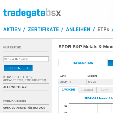
SPDR-S&P Metals & Mini
KURSSUCHE
INFORMATION
SUCHEN >
WKN
KÜRZEL
KURSLISTE ETPS
(UMFASST ETFS, ETNS UND ETCS)
A0MYHA
SSGG
ALLE WERTE A-Z
1 WOCHE
1 MONAT
1 JAHR
SPDR-S&P Metals & M
PUBLIKATIONEN
UMSATZSTATISTIK FÜR
JULI 2026