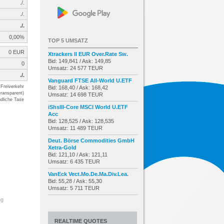
./.
./.
./.
0,00%
TOP 5 UMSATZ
0 EUR
Xtrackers II EUR Over.Rate Sw.
Bid: 149,841 / Ask: 149,85
0
Umsatz: 24 577 TEUR
./.
Vanguard FTSE All-World U.ETF
Freiverkehr
Bid: 168,40 / Ask: 168,42
transparent)
Umsatz: 14 698 TEUR
dliche Taxe
iShsIII-Core MSCI World U.ETF
Acc
Bid: 128,525 / Ask: 128,535
Umsatz: 11 489 TEUR
Deut. Börse Commodities GmbH
Xetra-Gold
Bid: 121,10 / Ask: 121,11
Umsatz: 6 435 TEUR
VanEck Vect.Mo.De.Ma.Div.Lea.
Bid: 55,28 / Ask: 55,30
Umsatz: 5 711 TEUR
ng
REALTIME QUOTES