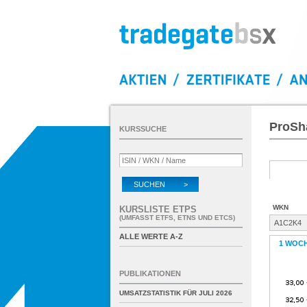
ProSh
KURSSUCHE
SUCHEN >
WKN
KURSLISTE ETPS
(UMFASST ETFS, ETNS UND ETCS)
A1C2K4
ALLE WERTE A-Z
1 WOC
PUBLIKATIONEN
UMSATZSTATISTIK FÜR
JULI 2026