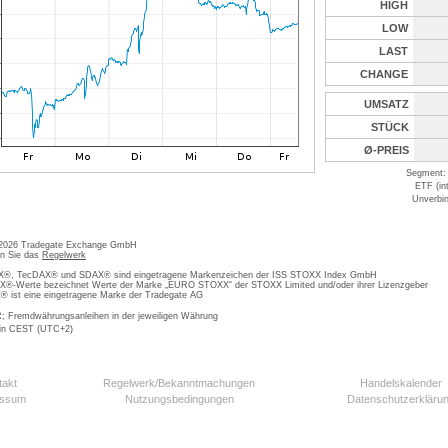
HIGH
LOW
LAST
CHANGE
UMSATZ
STÜCK
Ø-PREIS
Segment: 
ETF (in
Unverbin
 2026 Tradegate Exchange GmbH
en Sie das
Regelwerk
, TecDAX® und SDAX® sind eingetragene Markenzeichen der ISS STOXX Index GmbH
-Werte bezeichnet Werte der Marke „EURO STOXX“ der STOXX Limited und/oder ihrer Lizenzgeber
ist eine eingetragene Marke der Tradegate AG
; Fremdwährungsanleihen in der jeweiligen Währung
 in CEST (UTC+2)
takt
Regelwerk/Bekanntmachungen
Handelskalender
essum
Nutzungsbedingungen
Datenschutzerkläru