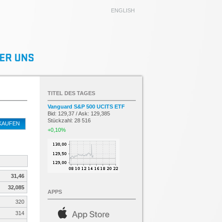
ENGLISH
TITEL DES TAGES
Vanguard S&P 500 UCITS ETF
Bid: 129,37 / Ask: 129,385
Stückzahl: 28 516
KAUFEN
+0,10%
31,46
32,085
APPS
320
314