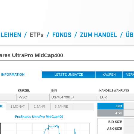
ares UltraPro MidCap400
INFORMATION
LETZTE UMSÄTZE
KAUFEN
VER
KÜRZEL
ISIN
HANDELSWÄHRUNG
P2SC
US74347X8157
EUR
HE
BID
1 MONAT
1 JAHR
5 JAHRE
ASK
ProShares UltraPro MidCap400
BID SIZE
ASK SIZE