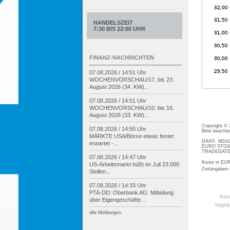
HANDELSZEIT
7:30 BIS 22:00 UHR
FINANZ-NACHRICHTEN
07.08.2026 / 14:51 Uhr
WOCHENVORSCHAU/
17. bis 23.
August 2026 (34. KW)...
07.08.2026 / 14:51 Uhr
WOCHENVORSCHAU/
10. bis 16.
August 2026 (33. KW)...
Copyright ©
07.08.2026 / 14:50 Uhr
Bitte beacht
MÄRKTE USA/
Börse etwas fester
DAX®, MDAX®
erwartet -
...
EURO STOXX®
TRADEGATE® 
07.08.2026 / 14:47 Uhr
Kurse in EUR
US-
Arbeitsmarkt büßt im Juli 23.000
Zeitangaben
Stellen...
07.08.2026 / 14:33 Uhr
PTA-
DD: Oberbank AG: Mitteilung
Kon
über Eigengeschäfte...
Impr
alle Meldungen