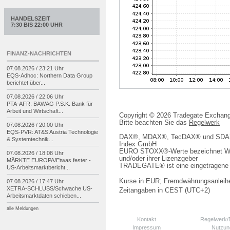
HANDELSZEIT
7:30 BIS 22:00 UHR
FINANZ-NACHRICHTEN
07.08.2026 / 23:21 Uhr
EQS-
Adhoc: Northern Data Group
berichtet über...
07.08.2026 / 22:06 Uhr
PTA-
AFR: BAWAG P.S.K. Bank für
Arbeit und Wirtschaft...
Copyright © 2026 Tradegate Excha
Bitte beachten Sie das
Regelwerk
07.08.2026 / 20:00 Uhr
EQS-
PVR: AT&S Austria Technologie
DAX®, MDAX®, TecDAX® und SDAX® 
& Systemtechnik...
Index GmbH
EURO STOXX®-Werte bezeichnet We
07.08.2026 / 18:08 Uhr
und/oder ihrer Lizenzgeber
MÄRKTE EUROPA/
Etwas fester -
TRADEGATE® ist eine eingetragene 
US-
Arbeitsmarktbericht...
Kurse in EUR; Fremdwährungsanleihe
07.08.2026 / 17:47 Uhr
XETRA-
SCHLUSS/
Schwache US-
Zeitangaben in CEST (UTC+2)
Arbeitsmarktdaten schieben...
alle Meldungen
Kontakt
Regelwerk
Impressum
Nutzun