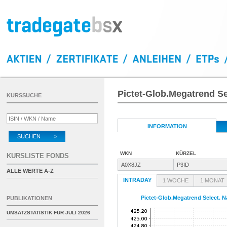
Pictet-Glob.Megatrend S
KURSSUCHE
INFORMATION
SUCHEN >
WKN
KÜRZEL
KURSLISTE FONDS
A0X8JZ
P3ID
ALLE WERTE A-Z
INTRADAY
1 WOCHE
1 MONAT
Pictet-Glob.Megatrend Select. 
PUBLIKATIONEN
UMSATZSTATISTIK FÜR
JULI 2026