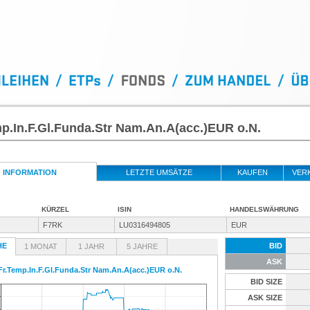
p.In.F.Gl.Funda.Str Nam.An.A(acc.)EUR o.N.
INFORMATION
LETZTE UMSÄTZE
KAUFEN
VER
KÜRZEL
ISIN
HANDELSWÄHRUNG
F7RK
LU0316494805
EUR
HE
BID
1 MONAT
1 JAHR
5 JAHRE
ASK
Fr.Temp.In.F.Gl.Funda.Str Nam.An.A(acc.)EUR o.N.
BID SIZE
ASK SIZE