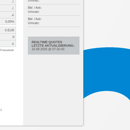
Umsatz:
./.
Bid: / Ask:
./.
Umsatz:
./.
Bid: / Ask:
0,00%
Umsatz:
0 EUR
0
REALTIME QUOTES
./.
LETZTE AKTUALISIERUNG:
10.08.2026
@
07:20:40
Freiverkehr
ng