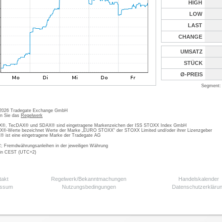
HIGH
LOW
LAST
CHANGE
UMSATZ
STÜCK
Ø-PREIS
Segment: 
 2026 Tradegate Exchange GmbH
en Sie das
Regelwerk
, TecDAX® und SDAX® sind eingetragene Markenzeichen der ISS STOXX Index GmbH
-Werte bezeichnet Werte der Marke „EURO STOXX“ der STOXX Limited und/oder ihrer Lizenzgeber
ist eine eingetragene Marke der Tradegate AG
; Fremdwährungsanleihen in der jeweiligen Währung
 in CEST (UTC+2)
takt
Regelwerk/Bekanntmachungen
Handelskalender
essum
Nutzungsbedingungen
Datenschutzerkläru