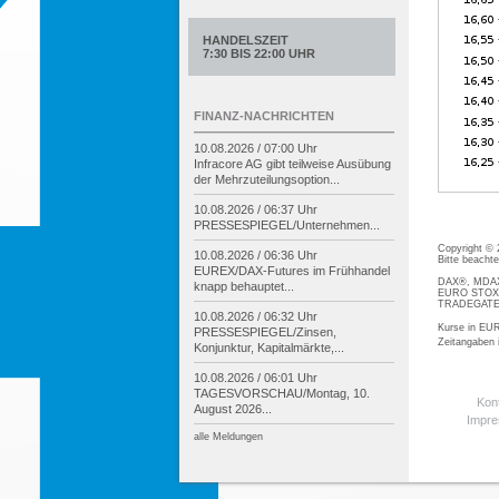
HANDELSZEIT
7:30 BIS 22:00 UHR
FINANZ-NACHRICHTEN
10.08.2026 / 07:00 Uhr
Infracore AG gibt teilweise Ausübung
der Mehrzuteilungsoption...
10.08.2026 / 06:37 Uhr
PRESSESPIEGEL/
Unternehmen...
Copyright ©
10.08.2026 / 06:36 Uhr
Bitte beacht
EUREX/
DAX-
Futures im Frühhandel
DAX®, MDAX®
knapp behauptet...
EURO STOXX®
TRADEGATE® 
10.08.2026 / 06:32 Uhr
Kurse in EUR
PRESSESPIEGEL/
Zinsen,
Zeitangaben
Konjunktur, Kapitalmärkte,...
10.08.2026 / 06:01 Uhr
TAGESVORSCHAU/
Montag, 10.
Kon
August 2026...
Impr
alle Meldungen