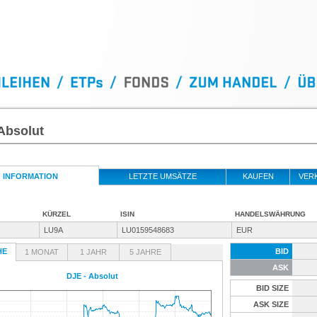
Absolut
INFORMATION
LETZTE UMSÄTZE
KAUFEN
VER
KÜRZEL
ISIN
HANDELSWÄHRUNG
LU9A
LU0159548683
EUR
HE
BID
1 MONAT
1 JAHR
5 JAHRE
ASK
DJE - Absolut
BID SIZE
ASK SIZE