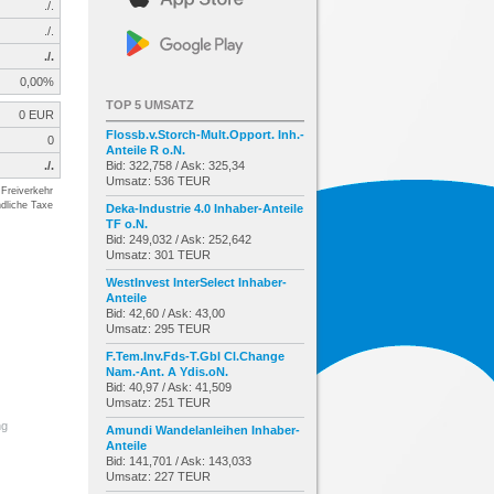
./.
./.
./.
0,00%
TOP 5 UMSATZ
0 EUR
Flossb.v.Storch-Mult.Opport. Inh.-
0
Anteile R o.N.
./.
Bid: 322,758 / Ask: 325,34
Umsatz: 536 TEUR
Freiverkehr
dliche Taxe
Deka-Industrie 4.0 Inhaber-Anteile
TF o.N.
Bid: 249,032 / Ask: 252,642
Umsatz: 301 TEUR
WestInvest InterSelect Inhaber-
Anteile
Bid: 42,60 / Ask: 43,00
Umsatz: 295 TEUR
F.Tem.Inv.Fds-T.Gbl Cl.Change
Nam.-Ant. A Ydis.oN.
Bid: 40,97 / Ask: 41,509
Umsatz: 251 TEUR
ng
Amundi Wandelanleihen Inhaber-
Anteile
Bid: 141,701 / Ask: 143,033
Umsatz: 227 TEUR