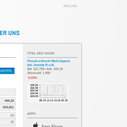
ENGLISH
TITEL DES TAGES
Flossb.v.Storch-Mult.Opport.
Inh.-Anteile R o.N.
Bid: 322,758 / Ask: 325,34
KAUFEN
Stückzahl: 1 658
-0,03%
499,28
505,851
APPS
23
22