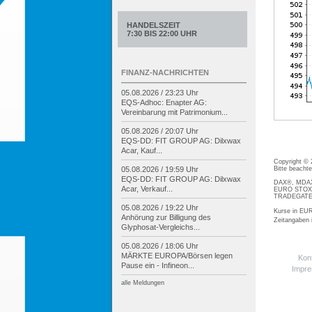
HANDELSZEIT
7:30 BIS 22:00 UHR
FINANZ-NACHRICHTEN
05.08.2026 / 23:23 Uhr
EQS-
Adhoc: Enapter AG:
Vereinbarung mit Patrimonium...
05.08.2026 / 20:07 Uhr
EQS-
DD: FIT GROUP AG: Dilxwax
Acar, Kauf...
Copyright ©
05.08.2026 / 19:59 Uhr
Bitte beacht
EQS-
DD: FIT GROUP AG: Dilxwax
DAX®, MDAX®
Acar, Verkauf...
EURO STOXX®
TRADEGATE® 
05.08.2026 / 19:22 Uhr
Kurse in EUR
Anhörung zur Billigung des
Zeitangaben
Glyphosat-
Vergleichs...
05.08.2026 / 18:06 Uhr
MÄRKTE EUROPA/
Börsen legen
Kon
Pause ein -
Infineon...
Impr
alle Meldungen