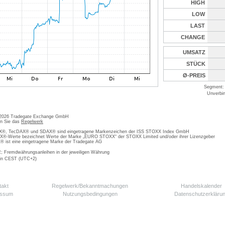
HIGH
LOW
LAST
CHANGE
UMSATZ
STÜCK
Ø-PREIS
Segment: 
Unverbin
 2026 Tradegate Exchange GmbH
en Sie das
Regelwerk
, TecDAX® und SDAX® sind eingetragene Markenzeichen der ISS STOXX Index GmbH
-Werte bezeichnet Werte der Marke „EURO STOXX“ der STOXX Limited und/oder ihrer Lizenzgeber
ist eine eingetragene Marke der Tradegate AG
; Fremdwährungsanleihen in der jeweiligen Währung
 in CEST (UTC+2)
takt
Regelwerk/Bekanntmachungen
Handelskalender
essum
Nutzungsbedingungen
Datenschutzerkläru