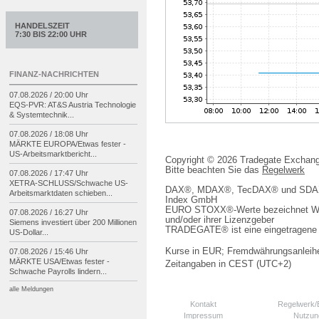
HANDELSZEIT
7:30 BIS 22:00 UHR
FINANZ-NACHRICHTEN
07.08.2026 / 20:00 Uhr
EQS-
PVR: AT&S Austria Technologie
& Systemtechnik...
07.08.2026 / 18:08 Uhr
MÄRKTE EUROPA/
Etwas fester -
US-
Arbeitsmarktbericht...
Copyright © 2026 Tradegate Excha
Bitte beachten Sie das
Regelwerk
07.08.2026 / 17:47 Uhr
XETRA-
SCHLUSS/
Schwache US-
DAX®, MDAX®, TecDAX® und SDAX® 
Arbeitsmarktdaten schieben...
Index GmbH
EURO STOXX®-Werte bezeichnet We
07.08.2026 / 16:27 Uhr
und/oder ihrer Lizenzgeber
Siemens investiert über 200 Millionen
TRADEGATE® ist eine eingetragene 
US-
Dollar...
Kurse in EUR; Fremdwährungsanleihe
07.08.2026 / 15:46 Uhr
MÄRKTE USA/
Etwas fester -
Zeitangaben in CEST (UTC+2)
Schwache Payrolls lindern...
alle Meldungen
Kontakt
Regelwerk
Impressum
Nutzun