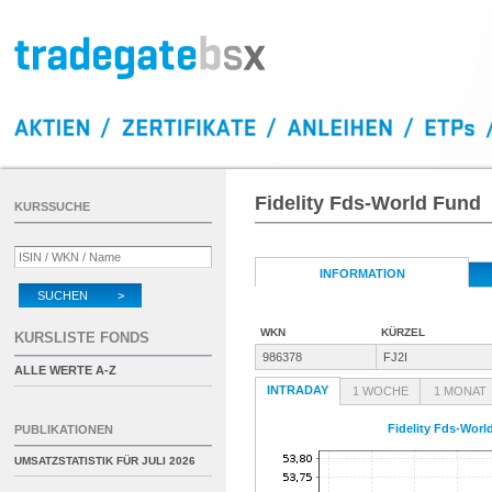
Fidelity Fds-World Fund
KURSSUCHE
INFORMATION
SUCHEN >
WKN
KÜRZEL
KURSLISTE FONDS
986378
FJ2I
ALLE WERTE A-Z
INTRADAY
1 WOCHE
1 MONAT
Fidelity Fds-Worl
PUBLIKATIONEN
UMSATZSTATISTIK FÜR
JULI 2026