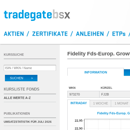
Fidelity Fds-Europ. Grow
KURSSUCHE
INFORMATION
SUCHEN >
WKN
KÜRZEL
KURSLISTE FONDS
973270
FJ2B
ALLE WERTE A-Z
INTRADAY
1 WOCHE
1 MONAT
Fidelity Fds-Europ. 
PUBLIKATIONEN
UMSATZSTATISTIK FÜR
JULI 2026