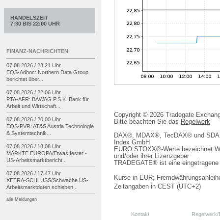
HANDELSZEIT
7:30 BIS 22:00 UHR
FINANZ-NACHRICHTEN
07.08.2026 / 23:21 Uhr
EQS-
Adhoc: Northern Data Group
berichtet über...
07.08.2026 / 22:06 Uhr
PTA-
AFR: BAWAG P.S.K. Bank für
Arbeit und Wirtschaft...
Copyright © 2026 Tradegate Excha
07.08.2026 / 20:00 Uhr
Bitte beachten Sie das
Regelwerk
EQS-
PVR: AT&S Austria Technologie
& Systemtechnik...
DAX®, MDAX®, TecDAX® und SDAX® 
Index GmbH
07.08.2026 / 18:08 Uhr
EURO STOXX®-Werte bezeichnet We
MÄRKTE EUROPA/
Etwas fester -
und/oder ihrer Lizenzgeber
US-
Arbeitsmarktbericht...
TRADEGATE® ist eine eingetragene 
07.08.2026 / 17:47 Uhr
Kurse in EUR; Fremdwährungsanleihe
XETRA-
SCHLUSS/
Schwache US-
Zeitangaben in CEST (UTC+2)
Arbeitsmarktdaten schieben...
alle Meldungen
Kontakt
Regelwerk