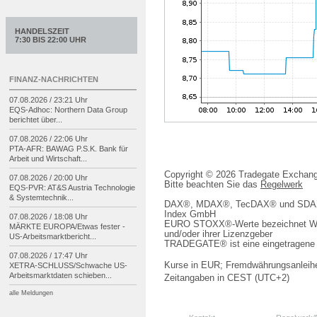
HANDELSZEIT
7:30 BIS 22:00 UHR
FINANZ-NACHRICHTEN
07.08.2026 / 23:21 Uhr
EQS-
Adhoc: Northern Data Group
berichtet über...
07.08.2026 / 22:06 Uhr
PTA-
AFR: BAWAG P.S.K. Bank für
Arbeit und Wirtschaft...
Copyright © 2026 Tradegate Excha
07.08.2026 / 20:00 Uhr
Bitte beachten Sie das
Regelwerk
EQS-
PVR: AT&S Austria Technologie
& Systemtechnik...
DAX®, MDAX®, TecDAX® und SDAX® 
Index GmbH
07.08.2026 / 18:08 Uhr
EURO STOXX®-Werte bezeichnet We
MÄRKTE EUROPA/
Etwas fester -
und/oder ihrer Lizenzgeber
US-
Arbeitsmarktbericht...
TRADEGATE® ist eine eingetragene 
07.08.2026 / 17:47 Uhr
Kurse in EUR; Fremdwährungsanleihe
XETRA-
SCHLUSS/
Schwache US-
Arbeitsmarktdaten schieben...
Zeitangaben in CEST (UTC+2)
alle Meldungen