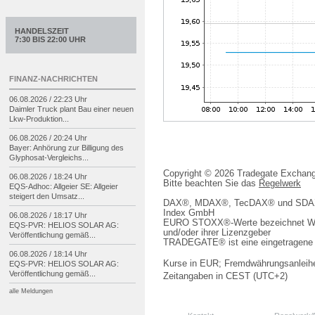
HANDELSZEIT
7:30 BIS 22:00 UHR
FINANZ-NACHRICHTEN
06.08.2026 / 22:23 Uhr
Daimler Truck plant Bau einer neuen
Lkw-
Produktion...
06.08.2026 / 20:24 Uhr
Bayer: Anhörung zur Billigung des
Glyphosat-
Vergleichs...
Copyright © 2026 Tradegate Excha
06.08.2026 / 18:24 Uhr
Bitte beachten Sie das
Regelwerk
EQS-
Adhoc: Allgeier SE: Allgeier
steigert den Umsatz...
DAX®, MDAX®, TecDAX® und SDAX® 
Index GmbH
06.08.2026 / 18:17 Uhr
EURO STOXX®-Werte bezeichnet We
EQS-
PVR: HELIOS SOLAR AG:
und/oder ihrer Lizenzgeber
Veröffentlichung gemäß...
TRADEGATE® ist eine eingetragene 
06.08.2026 / 18:14 Uhr
Kurse in EUR; Fremdwährungsanleihe
EQS-
PVR: HELIOS SOLAR AG:
Veröffentlichung gemäß...
Zeitangaben in CEST (UTC+2)
alle Meldungen