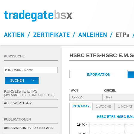
HSBC ETFS-HSBC E.M.Sc
KURSSUCHE
INFORMATION
SUCHEN >
WKN
KÜRZEL
KURSLISTE ETPS
(UMFASST ETFS, ETNS UND ETCS)
A2PXVK
H4Z1
ALLE WERTE A-Z
INTRADAY
1 WOCHE
1 MONAT
HSBC ETFS-HSBC E.M.S
PUBLIKATIONEN
UMSATZSTATISTIK FÜR
JULI 2026