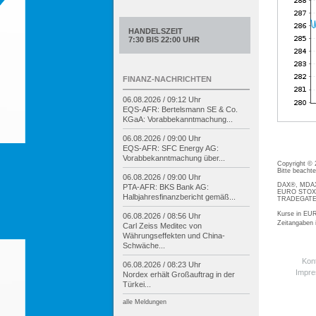
HANDELSZEIT
7:30 BIS 22:00 UHR
FINANZ-NACHRICHTEN
06.08.2026 / 09:12 Uhr
EQS-
AFR: Bertelsmann SE & Co.
KGaA: Vorabbekanntmachung...
06.08.2026 / 09:00 Uhr
EQS-
AFR: SFC Energy AG:
Vorabbekanntmachung über...
Copyright ©
Bitte beacht
06.08.2026 / 09:00 Uhr
DAX®, MDAX®
PTA-
AFR: BKS Bank AG:
EURO STOXX®
Halbjahresfinanzbericht gemäß...
TRADEGATE® 
Kurse in EUR
06.08.2026 / 08:56 Uhr
Zeitangaben
Carl Zeiss Meditec von
Währungseffekten und China-
Schwäche...
Kon
06.08.2026 / 08:23 Uhr
Impr
Nordex erhält Großauftrag in der
Türkei...
alle Meldungen