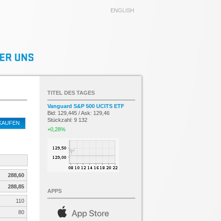
ENGLISH
TITEL DES TAGES
Vanguard S&P 500 UCITS ETF
Bid: 129,445 / Ask: 129,46
Stückzahl: 9 132
KAUFEN
+0,28%
288,60
288,85
APPS
110
80