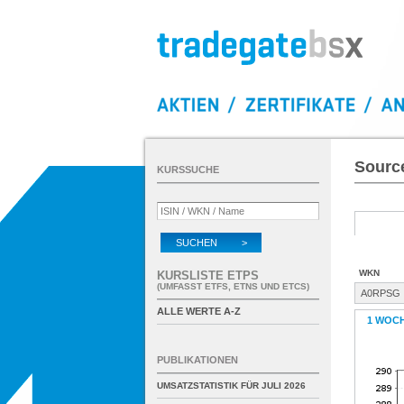
Sourc
KURSSUCHE
SUCHEN >
WKN
KURSLISTE ETPS
(UMFASST ETFS, ETNS UND ETCS)
A0RPSG
ALLE WERTE A-Z
1 WOC
PUBLIKATIONEN
UMSATZSTATISTIK FÜR
JULI 2026