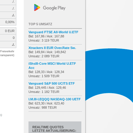
./.
./.
./.
0,00%
TOP 5 UMSATZ
0 EUR
Vanguard FTSE All-World U.ETF
Bid: 167,86 / Ask: 167,88
0
Umsatz: 3 119 TEUR
./.
Xtrackers II EUR Over.Rate Sw.
Freiverkehr
Bid: 149,84 / Ask: 149,842
transparent)
Umsatz: 2 089 TEUR
iShsIII-Core MSCI World U.ETF
Acc
Bid: 128,33 / Ask: 128,34
Umsatz: 1 509 TEUR
Vanguard S&P 500 UCITS ETF
Bid: 129,445 / Ask: 129,46
Umsatz: 1 182 TEUR
I.M.III-I.EQQQ NASDAQ-100 UETF
Bid: 623,30 / Ask: 623,40
Umsatz: 988 TEUR
ng
REALTIME QUOTES
LETZTE AKTUALISIERUNG: