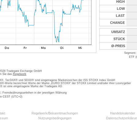
HIGH
LOW
LAST
CHANGE
UMSATZ
STÜCK
Ø-PREIS
Segment: 
ETF (
 2026 Tradegate Exchange GmbH
en Sie das
Regelwerk
, TecDAX® und SDAX® sind eingetragene Markenzeichen der ISS STOXX Index GmbH
-Werte bezeichnet Werte der Marke „EURO STOXX“ der STOXX Limited und/oder ihrer Lizenzgeber
ist eine eingetragene Marke der Tradegate AG
; Fremdwährungsanleihen in der jeweiligen Währung
 in CEST (UTC+2)
takt
Regelwerk/Bekanntmachungen
Handelskalender
essum
Nutzungsbedingungen
Datenschutzerkläru