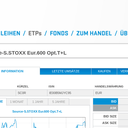
e-S.STOXX Eur.600 Opt.T+L
INFORMATION
LETZTE UMSÄTZE
KAUFEN
VER
KÜRZEL
ISIN
HANDELSWÄHRUNG
SC0R
IE00B5MJYC95
EUR
HE
BID
1 MONAT
1 JAHR
5 JAHRE
ASK
Source-S.STOXX Eur.600 Opt.T+L
BID SIZE
ASK SIZE