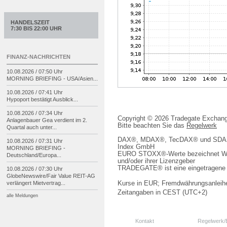
HANDELSZEIT
7:30 BIS 22:00 UHR
FINANZ-NACHRICHTEN
10.08.2026 / 07:50 Uhr
MORNING BRIEFING -
USA/
Asien...
10.08.2026 / 07:41 Uhr
Hypoport bestätigt Ausblick...
10.08.2026 / 07:34 Uhr
Copyright © 2026 Tradegate Excha
Anlagenbauer Gea verdient im 2.
Bitte beachten Sie das
Regelwerk
Quartal auch unter...
DAX®, MDAX®, TecDAX® und SDAX® 
10.08.2026 / 07:31 Uhr
Index GmbH
MORNING BRIEFING -
EURO STOXX®-Werte bezeichnet We
Deutschland/
Europa...
und/oder ihrer Lizenzgeber
TRADEGATE® ist eine eingetragene 
10.08.2026 / 07:30 Uhr
GlobeNewswire/
Fair Value REIT-
AG
verlängert Mietvertrag...
Kurse in EUR; Fremdwährungsanleihe
Zeitangaben in CEST (UTC+2)
alle Meldungen
Kontakt
Regelwerk