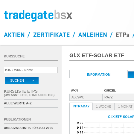
Gl.X ETF-SOLAR ETF
KURSSUCHE
INFORMATION
SUCHEN >
WKN
KÜRZEL
KURSLISTE ETPS
(UMFASST ETFS, ETNS UND ETCS)
A3C9MB
RA7Z
ALLE WERTE A-Z
INTRADAY
1 WOCHE
1 MONAT
Gl.X ETF-SOLA
PUBLIKATIONEN
UMSATZSTATISTIK FÜR
JULI 2026