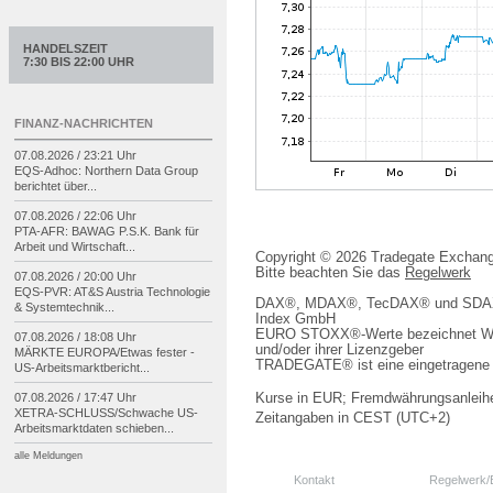
HANDELSZEIT
7:30 BIS 22:00 UHR
FINANZ-NACHRICHTEN
07.08.2026 / 23:21 Uhr
EQS-
Adhoc: Northern Data Group
berichtet über...
07.08.2026 / 22:06 Uhr
PTA-
AFR: BAWAG P.S.K. Bank für
Arbeit und Wirtschaft...
Copyright © 2026 Tradegate Excha
Bitte beachten Sie das
Regelwerk
07.08.2026 / 20:00 Uhr
EQS-
PVR: AT&S Austria Technologie
DAX®, MDAX®, TecDAX® und SDAX® 
& Systemtechnik...
Index GmbH
EURO STOXX®-Werte bezeichnet We
07.08.2026 / 18:08 Uhr
und/oder ihrer Lizenzgeber
MÄRKTE EUROPA/
Etwas fester -
TRADEGATE® ist eine eingetragene 
US-
Arbeitsmarktbericht...
07.08.2026 / 17:47 Uhr
Kurse in EUR; Fremdwährungsanleihe
XETRA-
SCHLUSS/
Schwache US-
Zeitangaben in CEST (UTC+2)
Arbeitsmarktdaten schieben...
alle Meldungen
Kontakt
Regelwerk