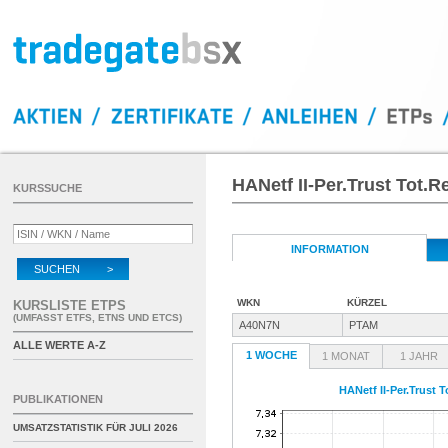
HANetf II-Per.Trust Tot.R
KURSSUCHE
INFORMATION
SUCHEN >
WKN
KÜRZEL
KURSLISTE ETPS
(UMFASST ETFS, ETNS UND ETCS)
A40N7N
PTAM
ALLE WERTE A-Z
1 WOCHE
1 MONAT
1 JAHR
HANetf II-Per.Trust 
PUBLIKATIONEN
UMSATZSTATISTIK FÜR
JULI 2026