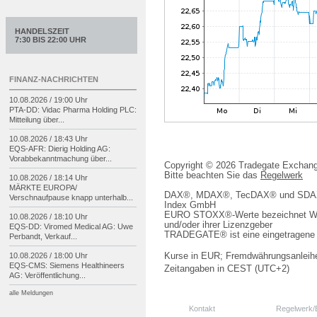
HANDELSZEIT
7:30 BIS 22:00 UHR
FINANZ-NACHRICHTEN
10.08.2026 / 19:00 Uhr
PTA-
DD: Vidac Pharma Holding PLC:
Mitteilung über...
10.08.2026 / 18:43 Uhr
EQS-
AFR: Dierig Holding AG:
Vorabbekanntmachung über...
Copyright © 2026 Tradegate Excha
Bitte beachten Sie das
Regelwerk
10.08.2026 / 18:14 Uhr
MÄRKTE EUROPA/
DAX®, MDAX®, TecDAX® und SDAX® 
Verschnaufpause knapp unterhalb...
Index GmbH
EURO STOXX®-Werte bezeichnet We
10.08.2026 / 18:10 Uhr
und/oder ihrer Lizenzgeber
EQS-
DD: Viromed Medical AG: Uwe
TRADEGATE® ist eine eingetragene 
Perbandt, Verkauf...
10.08.2026 / 18:00 Uhr
Kurse in EUR; Fremdwährungsanleihe
EQS-
CMS: Siemens Healthineers
Zeitangaben in CEST (UTC+2)
AG: Veröffentlichung...
alle Meldungen
Kontakt
Regelwerk