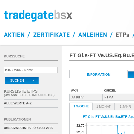
FT Gl.s-FT Ve.US.Eq.Bu.
KURSSUCHE
INFORMATION
SUCHEN >
WKN
KÜRZEL
KURSLISTE ETPS
(UMFASST ETFS, ETNS UND ETCS)
A416HV
FTMA
ALLE WERTE A-Z
1 WOCHE
1 MONAT
1 JAHR
FT Gl.s-FT Ve.US.Eq.Bu.ETF-Ap
PUBLIKATIONEN
UMSATZSTATISTIK FÜR
JULI 2026