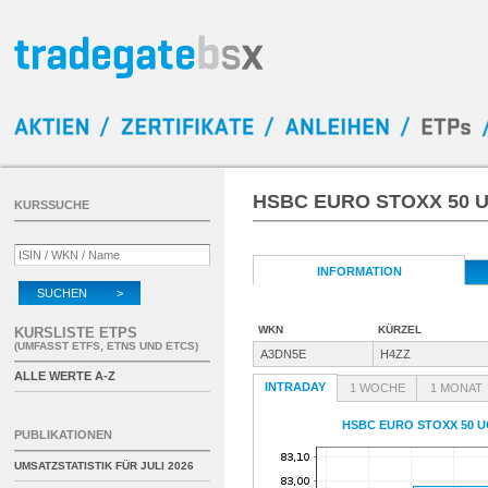
HSBC EURO STOXX 50 U
KURSSUCHE
INFORMATION
SUCHEN >
WKN
KÜRZEL
KURSLISTE ETPS
(UMFASST ETFS, ETNS UND ETCS)
A3DN5E
H4ZZ
ALLE WERTE A-Z
INTRADAY
1 WOCHE
1 MONAT
HSBC EURO STOXX 50 U
PUBLIKATIONEN
UMSATZSTATISTIK FÜR
JULI 2026