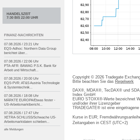
HANDELSZEIT
7:30 BIS 22:00 UHR
FINANZ-NACHRICHTEN
07.08.2026 / 23:21 Uhr
EQS-
Adhoc: Northern Data Group
berichtet über...
07.08.2026 / 22:06 Uhr
PTA-
AFR: BAWAG P.S.K. Bank für
Arbeit und Wirtschaft...
Copyright © 2026 Tradegate Excha
07.08.2026 / 20:00 Uhr
Bitte beachten Sie das
Regelwerk
EQS-
PVR: AT&S Austria Technologie
& Systemtechnik...
DAX®, MDAX®, TecDAX® und SDAX® 
Index GmbH
07.08.2026 / 18:08 Uhr
EURO STOXX®-Werte bezeichnet We
MÄRKTE EUROPA/
Etwas fester -
und/oder ihrer Lizenzgeber
US-
Arbeitsmarktbericht...
TRADEGATE® ist eine eingetragene 
07.08.2026 / 17:47 Uhr
Kurse in EUR; Fremdwährungsanleihe
XETRA-
SCHLUSS/
Schwache US-
Arbeitsmarktdaten schieben...
Zeitangaben in CEST (UTC+2)
alle Meldungen