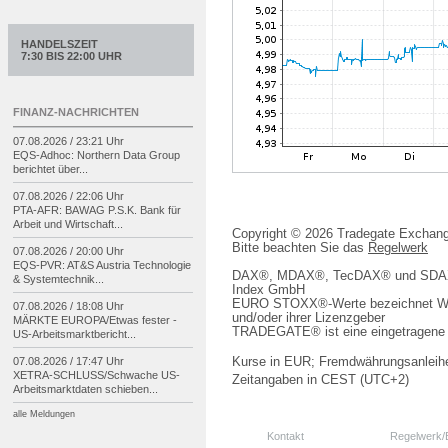
HANDELSZEIT
7:30 BIS 22:00 UHR
FINANZ-NACHRICHTEN
07.08.2026 / 23:21 Uhr
EQS-
Adhoc: Northern Data Group
berichtet über...
07.08.2026 / 22:06 Uhr
PTA-
AFR: BAWAG P.S.K. Bank für
Arbeit und Wirtschaft...
Copyright © 2026 Tradegate Excha
Bitte beachten Sie das
Regelwerk
07.08.2026 / 20:00 Uhr
EQS-
PVR: AT&S Austria Technologie
DAX®, MDAX®, TecDAX® und SDAX® 
& Systemtechnik...
Index GmbH
EURO STOXX®-Werte bezeichnet We
07.08.2026 / 18:08 Uhr
und/oder ihrer Lizenzgeber
MÄRKTE EUROPA/
Etwas fester -
TRADEGATE® ist eine eingetragene 
US-
Arbeitsmarktbericht...
07.08.2026 / 17:47 Uhr
Kurse in EUR; Fremdwährungsanleihe
XETRA-
SCHLUSS/
Schwache US-
Zeitangaben in CEST (UTC+2)
Arbeitsmarktdaten schieben...
alle Meldungen
Kontakt
Regelwerk