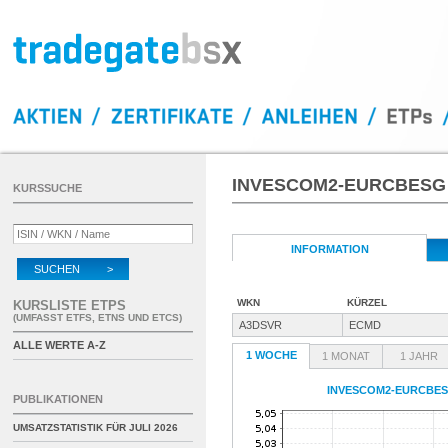
INVESCOM2-EURCBESG
KURSSUCHE
INFORMATION
SUCHEN >
WKN
KÜRZEL
KURSLISTE ETPS
(UMFASST ETFS, ETNS UND ETCS)
A3DSVR
ECMD
ALLE WERTE A-Z
1 WOCHE
1 MONAT
1 JAHR
INVESCOM2-EURCBE
PUBLIKATIONEN
UMSATZSTATISTIK FÜR
JULI 2026