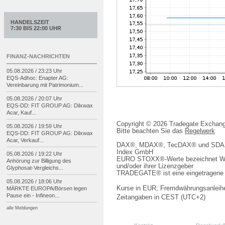
HANDELSZEIT
7:30 BIS 22:00 UHR
FINANZ-NACHRICHTEN
05.08.2026 / 23:23 Uhr
EQS-
Adhoc: Enapter AG:
Vereinbarung mit Patrimonium...
05.08.2026 / 20:07 Uhr
EQS-
DD: FIT GROUP AG: Dilxwax
Acar, Kauf...
Copyright © 2026 Tradegate Excha
05.08.2026 / 19:59 Uhr
Bitte beachten Sie das
Regelwerk
EQS-
DD: FIT GROUP AG: Dilxwax
Acar, Verkauf...
DAX®, MDAX®, TecDAX® und SDAX® 
Index GmbH
05.08.2026 / 19:22 Uhr
EURO STOXX®-Werte bezeichnet We
Anhörung zur Billigung des
und/oder ihrer Lizenzgeber
Glyphosat-
Vergleichs...
TRADEGATE® ist eine eingetragene 
05.08.2026 / 18:06 Uhr
Kurse in EUR; Fremdwährungsanleihe
MÄRKTE EUROPA/
Börsen legen
Pause ein -
Infineon...
Zeitangaben in CEST (UTC+2)
alle Meldungen