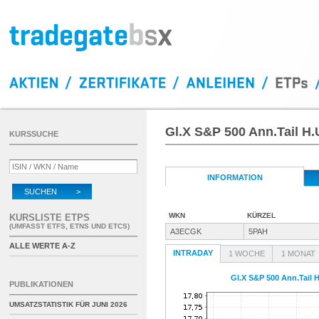
Gl.X S&P 500 Ann.Tail H
KURSSUCHE
INFORMATION
SUCHEN >
WKN
KÜRZEL
KURSLISTE ETPS
(UMFASST ETFS, ETNS UND ETCS)
A3ECGK
5PAH
ALLE WERTE A-Z
INTRADAY
1 WOCHE
1 MONAT
Gl.X S&P 500 Ann.Tail 
PUBLIKATIONEN
UMSATZSTATISTIK FÜR
JUNI 2026