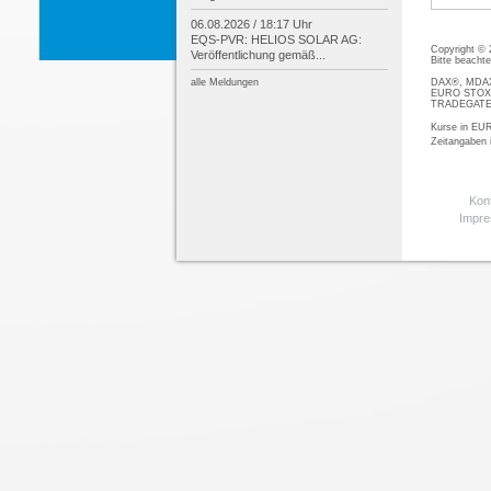
06.08.2026 / 18:17 Uhr
EQS-
PVR: HELIOS SOLAR AG:
Copyright ©
Veröffentlichung gemäß...
Bitte beacht
DAX®, MDAX®
alle Meldungen
EURO STOXX®
TRADEGATE® 
Kurse in EUR
Zeitangaben
Kon
Impr