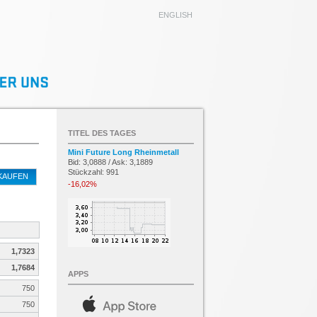
ENGLISH
TITEL DES TAGES
Mini Future Long Rheinmetall
Bid: 3,0888 / Ask: 3,1889
Stückzahl: 991
KAUFEN
-16,02%
1,7323
1,7684
APPS
750
750