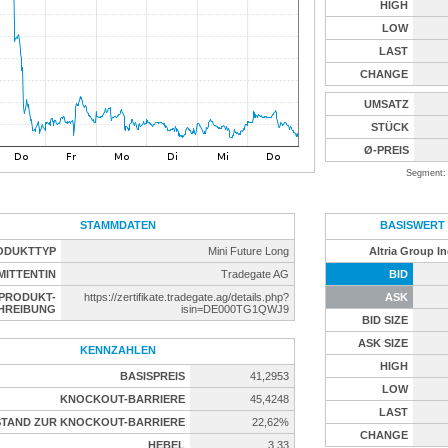
HIGH
LOW
LAST
CHANGE
UMSATZ
STÜCK
Ø-PREIS
Segment: 
STAMMDATEN
BASISWERT
ODUKTTYP
Mini Future Long
Altria Group In
MITTENTIN
Tradegate AG
BID
PRODUKT-
https://zertifikate.tradegate.ag/details.php?
ASK
HREIBUNG
isin=DE000TG1QWJ9
BID SIZE
ASK SIZE
KENNZAHLEN
HIGH
BASISPREIS
41,2953
LOW
KNOCKOUT-BARRIERE
45,4248
LAST
TAND ZUR KNOCKOUT-BARRIERE
22,62%
CHANGE
HEBEL
3,33