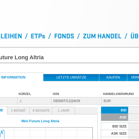
uture Long Altria
INFORMATION
LETZTE UMSÄTZE
KAUFEN
VER
KÜRZEL
ISIN
HANDELSWÄHRUNG
./.
DE000TG1QWJ9
EUR
HE
BID
1 MONAT
6 MONATE
1 JAHR
ASK
Mini Future Long Altria
BID SIZE
ASK SIZE