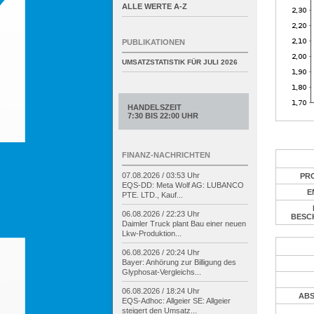
ALLE WERTE A-Z
PUBLIKATIONEN
UMSATZSTATISTIK FÜR
JULI 2026
HANDELSZEIT
7:30 BIS 22:00 UHR
FINANZ-NACHRICHTEN
07.08.2026 / 03:53 Uhr
PR
EQS-
DD: Meta Wolf AG: LUBANCO
E
PTE. LTD., Kauf...
06.08.2026 / 22:23 Uhr
BESC
Daimler Truck plant Bau einer neuen
Lkw-
Produktion...
06.08.2026 / 20:24 Uhr
Bayer: Anhörung zur Billigung des
Glyphosat-
Vergleichs...
06.08.2026 / 18:24 Uhr
ABS
EQS-
Adhoc: Allgeier SE: Allgeier
steigert den Umsatz...