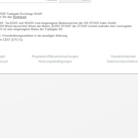
 2026 Tradegate Exchange GmbH
en Sie das
Regelwerk
, TecDAX® und SDAX® sind eingetragene Markenzeichen der ISS STOXX Index GmbH
-Werte bezeichnet Werte der Marke „EURO STOXX“ der STOXX Limited und/oder ihrer Lizenzgeber
ist eine eingetragene Marke der Tradegate AG
; Fremdwährungsanleihen in der jeweiligen Währung
 in CEST (UTC+2)
takt
Regelwerk/Bekanntmachungen
Handelskalender
essum
Nutzungsbedingungen
Datenschutzerkläru