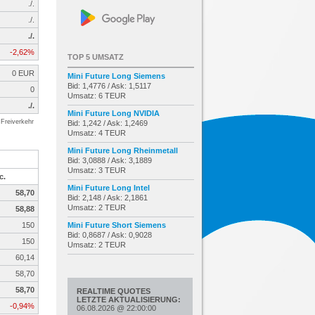
./.
./.
./.
-2,62%
TOP 5 UMSATZ
0 EUR
Mini Future Long Siemens
Bid: 1,4776 / Ask: 1,5117
0
Umsatz: 6 TEUR
./.
Mini Future Long NVIDIA
Freiverkehr
Bid: 1,242 / Ask: 1,2469
Umsatz: 4 TEUR
Mini Future Long Rheinmetall
Bid: 3,0888 / Ask: 3,1889
Umsatz: 3 TEUR
c.
Mini Future Long Intel
58,70
Bid: 2,148 / Ask: 2,1861
Umsatz: 2 TEUR
58,88
150
Mini Future Short Siemens
Bid: 0,8687 / Ask: 0,9028
150
Umsatz: 2 TEUR
60,14
58,70
58,70
REALTIME QUOTES
LETZTE AKTUALISIERUNG:
-0,94%
06.08.2026
@
22:00:00