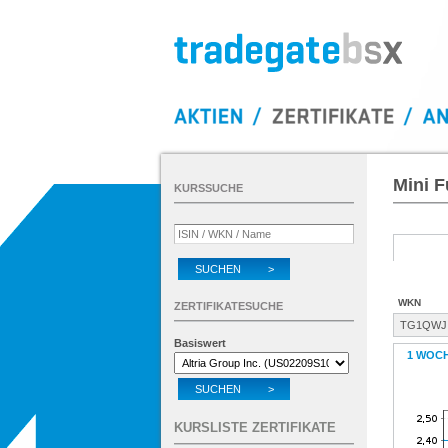
Mini F
KURSSUCHE
SUCHEN >
WKN
ZERTIFIKATESUCHE
TG1QWJ
Basiswert
1 WOC
SUCHEN >
KURSLISTE ZERTIFIKATE