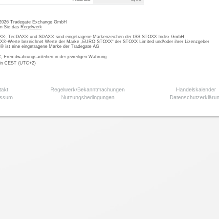
 2026 Tradegate Exchange GmbH
en Sie das
Regelwerk
, TecDAX® und SDAX® sind eingetragene Markenzeichen der ISS STOXX Index GmbH
-Werte bezeichnet Werte der Marke „EURO STOXX“ der STOXX Limited und/oder ihrer Lizenzgeber
ist eine eingetragene Marke der Tradegate AG
; Fremdwährungsanleihen in der jeweiligen Währung
 in CEST (UTC+2)
takt
Regelwerk/Bekanntmachungen
Handelskalender
essum
Nutzungsbedingungen
Datenschutzerkläru