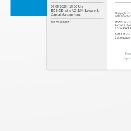
07.08.2026 / 10:00 Uhr
EQS-
DD: sino AG: MMI Leisure &
Copyright ©
Capital Management...
Bitte beacht
DAX®, MDAX®
alle Meldungen
EURO STOXX®
TRADEGATE® 
Kurse in EUR
Zeitangaben
Kon
Impr