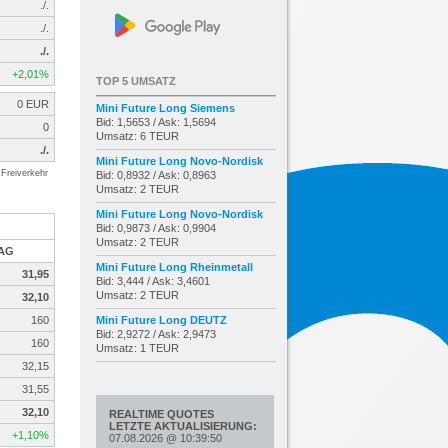
./.
./.
./.
+2,01%
TOP 5 UMSATZ
0 EUR
Mini Future Long Siemens
Bid: 1,5653 / Ask: 1,5694
0
Umsatz: 6 TEUR
./.
Mini Future Long Novo-Nordisk
Freiverkehr
Bid: 0,8932 / Ask: 0,8963
Umsatz: 2 TEUR
Mini Future Long Novo-Nordisk
Bid: 0,9873 / Ask: 0,9904
Umsatz: 2 TEUR
 AG
Mini Future Long Rheinmetall
31,95
Bid: 3,444 / Ask: 3,4601
Umsatz: 2 TEUR
32,10
160
Mini Future Long DEUTZ
Bid: 2,9272 / Ask: 2,9473
160
Umsatz: 1 TEUR
32,15
31,55
32,10
REALTIME QUOTES
LETZTE AKTUALISIERUNG:
+1,10%
07.08.2026
@
10:39:50