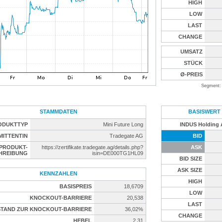
HIGH
LOW
LAST
CHANGE
UMSATZ
STÜCK
Ø-PREIS
Segment: 
STAMMDATEN
BASISWERT
ODUKTTYP
Mini Future Long
INDUS Holding
MITTENTIN
Tradegate AG
BID
PRODUKT-
https://zertifikate.tradegate.ag/details.php?
ASK
HREIBUNG
isin=DE000TG1HL09
BID SIZE
ASK SIZE
KENNZAHLEN
HIGH
BASISPREIS
18,6709
LOW
KNOCKOUT-BARRIERE
20,538
LAST
TAND ZUR KNOCKOUT-BARRIERE
36,02%
CHANGE
HEBEL
2,31