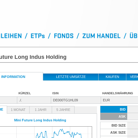
uture Long Indus Holding
INFORMATION
LETZTE UMSÄTZE
KAUFEN
VER
KÜRZEL
ISIN
HANDELSWÄHRUNG
./.
DE000TG1HL09
EUR
HE
BID
1 MONAT
1 JAHR
5 JAHRE
ASK
Mini Future Long Indus Holding
BID SIZE
ASK SIZE