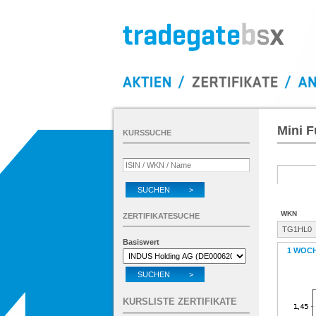
Mini F
KURSSUCHE
SUCHEN >
WKN
ZERTIFIKATESUCHE
TG1HL0
Basiswert
1 WOC
SUCHEN >
KURSLISTE ZERTIFIKATE