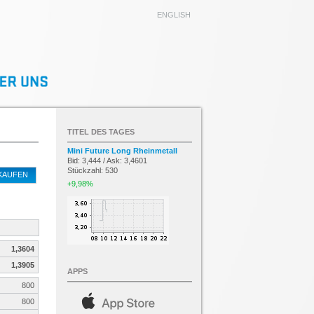
ENGLISH
TITEL DES TAGES
Mini Future Long Rheinmetall
Bid: 3,444 / Ask: 3,4601
Stückzahl: 530
KAUFEN
+9,98%
1,3604
1,3905
APPS
800
800