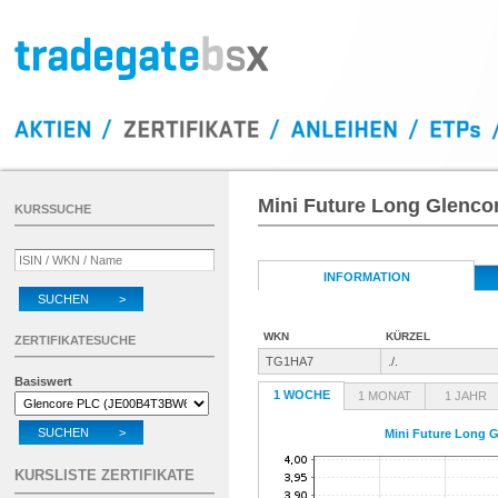
Mini Future Long Glenco
KURSSUCHE
INFORMATION
SUCHEN >
WKN
KÜRZEL
ZERTIFIKATESUCHE
TG1HA7
./.
Basiswert
1 WOCHE
1 MONAT
1 JAHR
SUCHEN >
Mini Future Long 
KURSLISTE ZERTIFIKATE