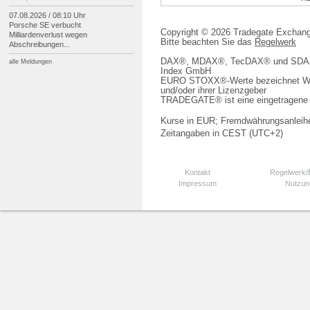
07.08.2026 / 08:10 Uhr
Porsche SE verbucht
Copyright © 2026 Tradegate Excha
Milliardenverlust wegen
Bitte beachten Sie das
Regelwerk
Abschreibungen...
DAX®, MDAX®, TecDAX® und SDAX® 
alle Meldungen
Index GmbH
EURO STOXX®-Werte bezeichnet We
und/oder ihrer Lizenzgeber
TRADEGATE® ist eine eingetragene 
Kurse in EUR; Fremdwährungsanleihe
Zeitangaben in CEST (UTC+2)
Kontakt
Regelwerk
Impressum
Nutzun