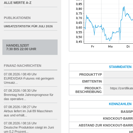
ALLE WERTE A-Z
PUBLIKATIONEN
UMSATZSTATISTIK FÜR
JULI 2026
HANDELSZEIT
7:30 BIS 22:00 UHR
FINANZ-NACHRICHTEN
STAMMDATEN
07.08.2026 / 08:49 Uhr
PRODUKTTYP
EUREX/
DAX-
Futures mit geringem
EMITTENTIN
Umsatz...
PRODUKT-
https://zertifika
07.08.2026 / 08:30 Uhr
BESCHREIBUNG
Brenntag hebt Jahresprognose für
das operative...
KENNZAHLEN
07.08.2026 / 08:27 Uhr
Airbus liefert im Juli 89 Maschinen
BASISP
aus und erhält...
KNOCKOUT-BARR
07.08.2026 / 08:16 Uhr
ABSTAND ZUR KNOCKOUT-BARR
Deutsche Produktion steigt im Juni
um 0,2 Prozent...
H