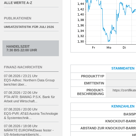
ALLE WERTE A-Z
PUBLIKATIONEN
UMSATZSTATISTIK FÜR
JULI 2026
HANDELSZEIT
7:30 BIS 22:00 UHR
FINANZ-NACHRICHTEN
STAMMDATEN
07.08.2026 / 23:21 Uhr
PRODUKTTYP
EQS-
Adhoc: Northern Data Group
EMITTENTIN
berichtet über...
PRODUKT-
https://zertifika
07.08.2026 / 22:06 Uhr
BESCHREIBUNG
PTA-
AFR: BAWAG P.S.K. Bank für
Arbeit und Wirtschaft...
KENNZAHLEN
07.08.2026 / 20:00 Uhr
EQS-
PVR: AT&S Austria Technologie
BASISP
& Systemtechnik...
KNOCKOUT-BARR
07.08.2026 / 18:08 Uhr
ABSTAND ZUR KNOCKOUT-BARR
MÄRKTE EUROPA/
Etwas fester -
US-
Arbeitsmarktbericht...
H