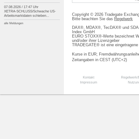
07.08.2026 / 17:47 Uhr
XETRA-
SCHLUSS/
Schwache US-
Copyright © 2026 Tradegate Excha
Arbeitsmarktdaten schieben...
Bitte beachten Sie das
Regelwerk
alle Meldungen
DAX®, MDAX®, TecDAX® und SDAX® 
Index GmbH
EURO STOXX®-Werte bezeichnet We
und/oder ihrer Lizenzgeber
TRADEGATE® ist eine eingetragene 
Kurse in EUR; Fremdwährungsanleihe
Zeitangaben in CEST (UTC+2)
Kontakt
Regelwerk
Impressum
Nutzun