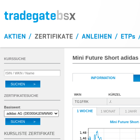
Mini Future Short adidas
KURSSUCHE
INFORMATION
SUCHEN >
WKN
KÜRZEL
ZERTIFIKATESUCHE
TG1FRK
./.
Basiswert
1 WOCHE
1 MONAT
1 JAHR
SUCHEN >
Mini Future Short
KURSLISTE ZERTIFIKATE