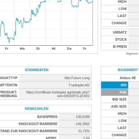
HIGH
LOW
LAST
CHANGE
UMSATZ
STÜCK
Ø-PREIS
Segment: 
STAMMDATEN
BASISWERT
ODUKTTYP
Mini Future Long
Airbus SE
MITTENTIN
Tradegate AG
BID
PRODUKT-
https://zertifikate.tradegate.ag/details.php?
ASK
HREIBUNG
isin=DE000TG1E4R2
BID SIZE
ASK SIZE
KENNZAHLEN
HIGH
BASISPREIS
136,8188
LOW
KNOCKOUT-BARRIERE
146,3962
LAST
TAND ZUR KNOCKOUT-BARRIERE
31,72%
CHANGE
HEBEL
2,64