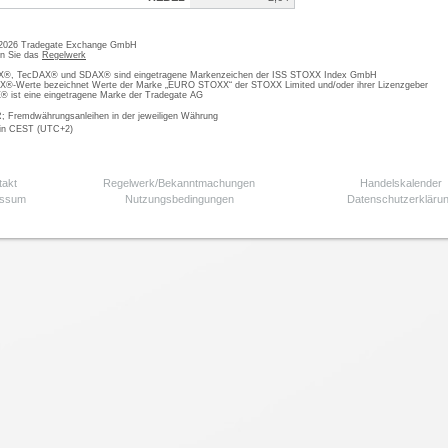
 2026 Tradegate Exchange GmbH
en Sie das
Regelwerk
, TecDAX® und SDAX® sind eingetragene Markenzeichen der ISS STOXX Index GmbH
-Werte bezeichnet Werte der Marke „EURO STOXX“ der STOXX Limited und/oder ihrer Lizenzgeber
ist eine eingetragene Marke der Tradegate AG
; Fremdwährungsanleihen in der jeweiligen Währung
 in CEST (UTC+2)
takt
Regelwerk/Bekanntmachungen
Handelskalender
essum
Nutzungsbedingungen
Datenschutzerkläru