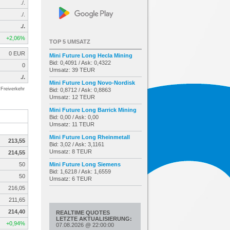
./.
./.
./.
+2,06%
TOP 5 UMSATZ
0 EUR
Mini Future Long Hecla Mining
Bid: 0,4091 / Ask: 0,4322
0
Umsatz: 39 TEUR
./.
Mini Future Long Novo-Nordisk
Freiverkehr
Bid: 0,8712 / Ask: 0,8863
Umsatz: 12 TEUR
Mini Future Long Barrick Mining
Bid: 0,00 / Ask: 0,00
Umsatz: 11 TEUR
Mini Future Long Rheinmetall
213,55
Bid: 3,02 / Ask: 3,1161
Umsatz: 8 TEUR
214,55
50
Mini Future Long Siemens
Bid: 1,6218 / Ask: 1,6559
50
Umsatz: 6 TEUR
216,05
211,65
214,40
REALTIME QUOTES
LETZTE AKTUALISIERUNG:
+0,94%
07.08.2026
@
22:00:00