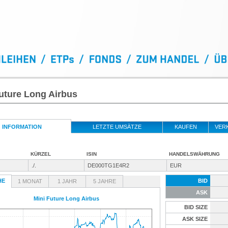
uture Long Airbus
INFORMATION
LETZTE UMSÄTZE
KAUFEN
VER
KÜRZEL
ISIN
HANDELSWÄHRUNG
./.
DE000TG1E4R2
EUR
HE
BID
1 MONAT
1 JAHR
5 JAHRE
ASK
Mini Future Long Airbus
BID SIZE
ASK SIZE