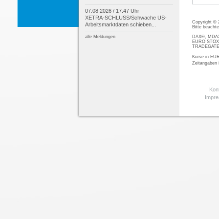
07.08.2026 / 17:47 Uhr
XETRA-
SCHLUSS/
Schwache US-
Copyright ©
Arbeitsmarktdaten schieben...
Bitte beacht
DAX®, MDAX®
alle Meldungen
EURO STOXX®
TRADEGATE® 
Kurse in EUR
Zeitangaben
Kon
Impr