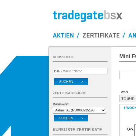
Mini F
KURSSUCHE
SUCHEN >
WKN
ZERTIFIKATESUCHE
TG1E4R
Basiswert
1 WOC
SUCHEN >
KURSLISTE ZERTIFIKATE