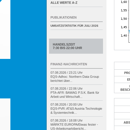
ALLE WERTE A-Z
PUBLIKATIONEN
UMSATZSTATISTIK FÜR
JULI 2026
HANDELSZEIT
7:30 BIS 22:00 UHR
FINANZ-NACHRICHTEN
07.08.2026 / 23:21 Uhr
PR
EQS-
Adhoc: Northern Data Group
E
berichtet über...
07.08.2026 / 22:06 Uhr
BESC
PTA-
AFR: BAWAG P.S.K. Bank für
Arbeit und Wirtschaft...
07.08.2026 / 20:00 Uhr
EQS-
PVR: AT&S Austria Technologie
& Systemtechnik...
07.08.2026 / 18:08 Uhr
ABS
MÄRKTE EUROPA/
Etwas fester -
US-
Arbeitsmarktbericht...