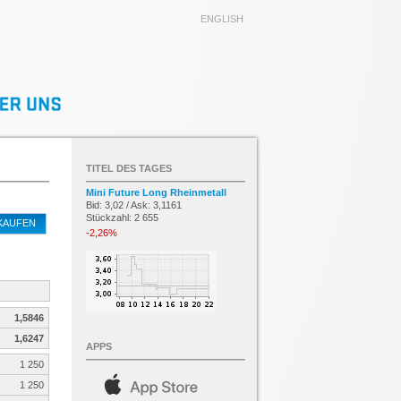
ENGLISH
TITEL DES TAGES
Mini Future Long Rheinmetall
Bid: 3,02 / Ask: 3,1161
Stückzahl: 2 655
KAUFEN
-2,26%
1,5846
1,6247
APPS
1 250
1 250