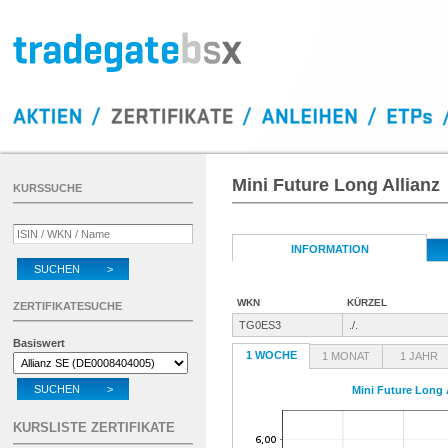
Mini Future Long Allianz
KURSSUCHE
INFORMATION
SUCHEN >
WKN
KÜRZEL
ZERTIFIKATESUCHE
TG0ES3
./.
Basiswert
1 WOCHE
1 MONAT
1 JAHR
SUCHEN >
Mini Future Long 
KURSLISTE ZERTIFIKATE