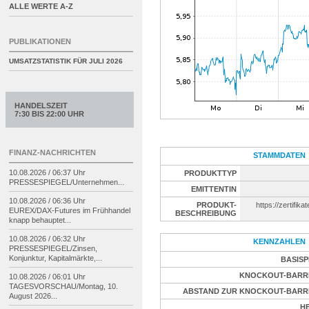
ALLE WERTE A-Z
PUBLIKATIONEN
UMSATZSTATISTIK FÜR
JULI 2026
HANDELSZEIT
7:30 BIS 22:00 UHR
FINANZ-NACHRICHTEN
STAMMDATEN
10.08.2026 / 06:37 Uhr
PRODUKTTYP
PRESSESPIEGEL/
Unternehmen...
EMITTENTIN
10.08.2026 / 06:36 Uhr
PRODUKT-
https://zertifika
EUREX/
DAX-
Futures im Frühhandel
BESCHREIBUNG
knapp behauptet...
10.08.2026 / 06:32 Uhr
KENNZAHLEN
PRESSESPIEGEL/
Zinsen,
Konjunktur, Kapitalmärkte,...
BASISP
KNOCKOUT-BARR
10.08.2026 / 06:01 Uhr
TAGESVORSCHAU/
Montag, 10.
ABSTAND ZUR KNOCKOUT-BARR
August 2026...
H