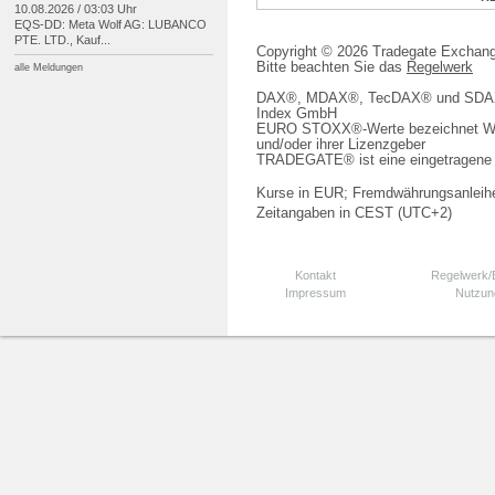
10.08.2026 / 03:03 Uhr
EQS-
DD: Meta Wolf AG: LUBANCO
PTE. LTD., Kauf...
Copyright © 2026 Tradegate Excha
Bitte beachten Sie das
Regelwerk
alle Meldungen
DAX®, MDAX®, TecDAX® und SDAX® 
Index GmbH
EURO STOXX®-Werte bezeichnet We
und/oder ihrer Lizenzgeber
TRADEGATE® ist eine eingetragene 
Kurse in EUR; Fremdwährungsanleihe
Zeitangaben in CEST (UTC+2)
Kontakt
Regelwerk
Impressum
Nutzun