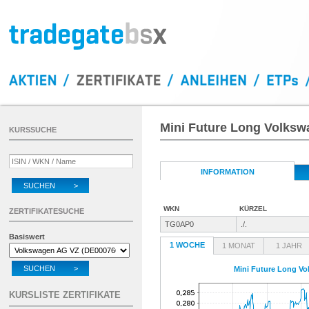
Mini Future Long Volks
KURSSUCHE
INFORMATION
SUCHEN >
WKN
KÜRZEL
ZERTIFIKATESUCHE
TG0AP0
./.
Basiswert
1 WOCHE
1 MONAT
1 JAHR
SUCHEN >
Mini Future Long V
KURSLISTE ZERTIFIKATE