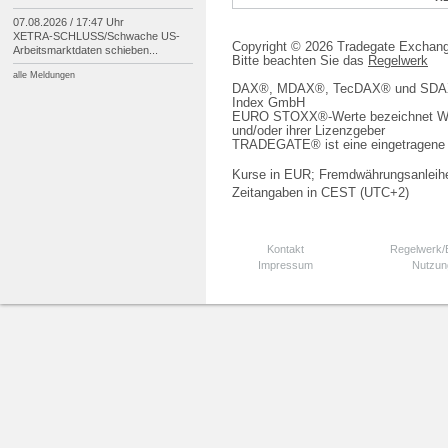
07.08.2026 / 17:47 Uhr
XETRA-
SCHLUSS/
Schwache US-
Copyright © 2026 Tradegate Excha
Arbeitsmarktdaten schieben...
Bitte beachten Sie das
Regelwerk
alle Meldungen
DAX®, MDAX®, TecDAX® und SDAX® 
Index GmbH
EURO STOXX®-Werte bezeichnet We
und/oder ihrer Lizenzgeber
TRADEGATE® ist eine eingetragene 
Kurse in EUR; Fremdwährungsanleihe
Zeitangaben in CEST (UTC+2)
Kontakt
Regelwerk
Impressum
Nutzun