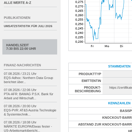
ALLE WERTE A-Z
PUBLIKATIONEN
UMSATZSTATISTIK FÜR
JULI 2026
HANDELSZEIT
7:30 BIS 22:00 UHR
FINANZ-NACHRICHTEN
STAMMDATEN
07.08.2026 / 23:21 Uhr
PRODUKTTYP
EQS-
Adhoc: Northern Data Group
EMITTENTIN
berichtet über...
PRODUKT-
https://zertifika
07.08.2026 / 22:06 Uhr
BESCHREIBUNG
PTA-
AFR: BAWAG P.S.K. Bank für
Arbeit und Wirtschaft...
KENNZAHLEN
07.08.2026 / 20:00 Uhr
EQS-
PVR: AT&S Austria Technologie
BASISP
& Systemtechnik...
KNOCKOUT-BARR
07.08.2026 / 18:08 Uhr
ABSTAND ZUR KNOCKOUT-BARR
MÄRKTE EUROPA/
Etwas fester -
US-
Arbeitsmarktbericht...
H