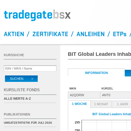
BIT Global Leaders Inhab
KURSSUCHE
INFORMATION
SUCHEN >
WKN
KÜRZEL
KURSLISTE FONDS
A2QDRW
ANT0
ALLE WERTE A-Z
1 WOCHE
1 MONAT
1 JAHR
BIT Global Leaders Inhab
PUBLIKATIONEN
UMSATZSTATISTIK FÜR
JULI 2026