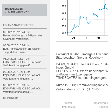
HANDELSZEIT
7:30 BIS 22:00 UHR
FINANZ-NACHRICHTEN
06.08.2026 / 20:24 Uhr
Bayer: Anhörung zur Billigung des
Glyphosat-
Vergleichs...
06.08.2026 / 18:24 Uhr
EQS-
Adhoc: Allgeier SE: Allgeier
steigert den Umsatz...
Copyright © 2026 Tradegate Excha
Bitte beachten Sie das
Regelwerk
06.08.2026 / 18:17 Uhr
EQS-
PVR: HELIOS SOLAR AG:
DAX®, MDAX®, TecDAX® und SDAX® 
Veröffentlichung gemäß...
Index GmbH
EURO STOXX®-Werte bezeichnet We
06.08.2026 / 18:14 Uhr
und/oder ihrer Lizenzgeber
EQS-
PVR: HELIOS SOLAR AG:
TRADEGATE® ist eine eingetragene 
Veröffentlichung gemäß...
Kurse in EUR; Fremdwährungsanleihe
06.08.2026 / 18:13 Uhr
EQS-
PVR: HELIOS SOLAR AG:
Zeitangaben in CEST (UTC+2)
Veröffentlichung gemäß...
alle Meldungen
Kontakt
Regelwerk
Impressum
Nutzun