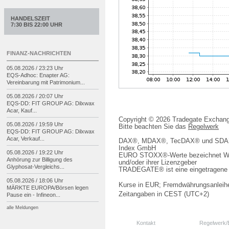
HANDELSZEIT
7:30 BIS 22:00 UHR
FINANZ-NACHRICHTEN
05.08.2026 / 23:23 Uhr
EQS-
Adhoc: Enapter AG:
Vereinbarung mit Patrimonium...
05.08.2026 / 20:07 Uhr
EQS-
DD: FIT GROUP AG: Dilxwax
Acar, Kauf...
Copyright © 2026 Tradegate Excha
05.08.2026 / 19:59 Uhr
Bitte beachten Sie das
Regelwerk
EQS-
DD: FIT GROUP AG: Dilxwax
Acar, Verkauf...
DAX®, MDAX®, TecDAX® und SDAX® 
Index GmbH
05.08.2026 / 19:22 Uhr
EURO STOXX®-Werte bezeichnet We
Anhörung zur Billigung des
und/oder ihrer Lizenzgeber
Glyphosat-
Vergleichs...
TRADEGATE® ist eine eingetragene 
05.08.2026 / 18:06 Uhr
Kurse in EUR; Fremdwährungsanleihe
MÄRKTE EUROPA/
Börsen legen
Zeitangaben in CEST (UTC+2)
Pause ein -
Infineon...
alle Meldungen
Kontakt
Regelwerk