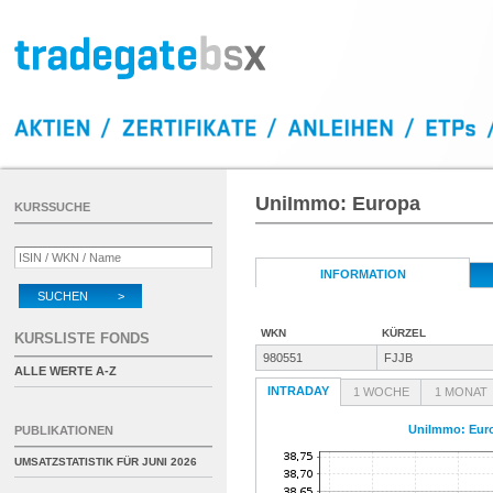
UniImmo: Europa
KURSSUCHE
INFORMATION
SUCHEN >
WKN
KÜRZEL
KURSLISTE FONDS
980551
FJJB
ALLE WERTE A-Z
INTRADAY
1 WOCHE
1 MONAT
UniImmo: Eur
PUBLIKATIONEN
UMSATZSTATISTIK FÜR
JUNI 2026