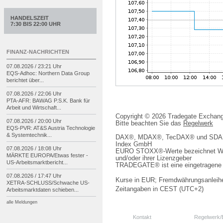
HANDELSZEIT
7:30 BIS 22:00 UHR
FINANZ-NACHRICHTEN
07.08.2026 / 23:21 Uhr
EQS-
Adhoc: Northern Data Group
berichtet über...
07.08.2026 / 22:06 Uhr
PTA-
AFR: BAWAG P.S.K. Bank für
Arbeit und Wirtschaft...
Copyright © 2026 Tradegate Excha
07.08.2026 / 20:00 Uhr
Bitte beachten Sie das
Regelwerk
EQS-
PVR: AT&S Austria Technologie
& Systemtechnik...
DAX®, MDAX®, TecDAX® und SDAX® 
Index GmbH
07.08.2026 / 18:08 Uhr
EURO STOXX®-Werte bezeichnet We
MÄRKTE EUROPA/
Etwas fester -
und/oder ihrer Lizenzgeber
US-
Arbeitsmarktbericht...
TRADEGATE® ist eine eingetragene 
07.08.2026 / 17:47 Uhr
Kurse in EUR; Fremdwährungsanleihe
XETRA-
SCHLUSS/
Schwache US-
Zeitangaben in CEST (UTC+2)
Arbeitsmarktdaten schieben...
alle Meldungen
Kontakt
Regelwerk