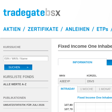
Fixed Income One Inhaber
KURSSUCHE
INFORMATION
SUCHEN >
WKN
KÜRZEL
KURSLISTE FONDS
A3EEYP
D5V3
ALLE WERTE A-Z
INTRADAY
1 WOCHE
1 MONAT
Fixed Income One Inhaber-
PUBLIKATIONEN
UMSATZSTATISTIK FÜR
JULI 2026