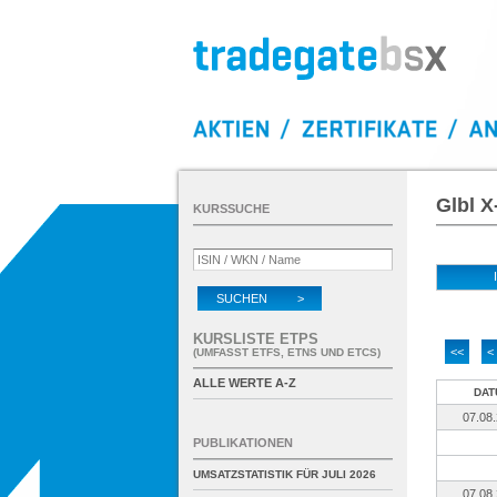
Glbl 
KURSSUCHE
SUCHEN >
KURSLISTE ETPS
<<
<
(UMFASST ETFS, ETNS UND ETCS)
ALLE WERTE A-Z
DAT
07.08
PUBLIKATIONEN
UMSATZSTATISTIK FÜR
JULI 2026
07.08