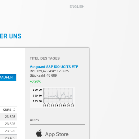
ENGLISH
TITEL DES TAGES
Vanguard S&P 500 UCITS ETF
Bid: 129,47 / Ask: 129,625
Stückzahl: 48 689
KAUFEN
+0,26%
KURS
23,525
APPS
23,525
23,525
23,465