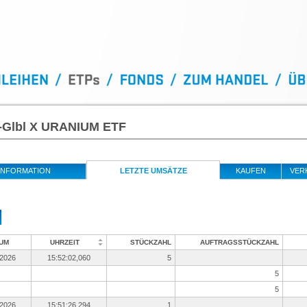
X-Glbl X URANIUM ETF
INFORMATION
LETZTE UMSÄTZE
KAUFEN
VER
UM
UHRZEIT
STÜCKZAHL
AUFTRAGSSTÜCKZAHL
.2026
15:52:02,060
5
5
5
.2026
15:51:26,294
1