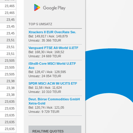
23,465
23,465
23,45
TOP 5 UMSATZ
23,45
Xtrackers II EUR Over.Rate Sw.
23,45
Bid: 149,817 / Ask: 149,879
23,51
Umsatz: 35 366 TEUR
23,51
Vanguard FTSE All-World U.ETF
Bid: 168,30 / Ask: 168,52
23,51
Umsatz: 24 669 TEUR
23,505
iShsIII-Core MSCI World U.ETF
23,505
Acc
Bid: 128,47 / Ask: 128,595
23,505
Umsatz: 24 054 TEUR
23,38
SPDR MSCI ACW IM UCITS ETF
Bid: 11,58 / Ask: 11,624
23,38
Umsatz: 10 310 TEUR
23,38
Deut. Börse Commodities GmbH
23,635
Xetra-Gold
Bid: 120,74 / Ask: 121,05
23,635
Umsatz: 9 729 TEUR
23,635
23,635
23,635
REALTIME QUOTES