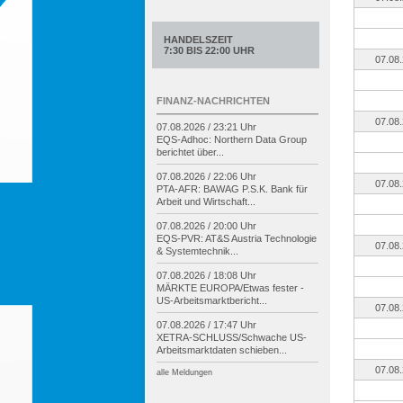
HANDELSZEIT
7:30 BIS 22:00 UHR
07.08
FINANZ-NACHRICHTEN
07.08
07.08.2026 / 23:21 Uhr
EQS-
Adhoc: Northern Data Group
berichtet über...
07.08.2026 / 22:06 Uhr
07.08
PTA-
AFR: BAWAG P.S.K. Bank für
Arbeit und Wirtschaft...
07.08.2026 / 20:00 Uhr
EQS-
PVR: AT&S Austria Technologie
07.08
& Systemtechnik...
07.08.2026 / 18:08 Uhr
MÄRKTE EUROPA/
Etwas fester -
US-
Arbeitsmarktbericht...
07.08
07.08.2026 / 17:47 Uhr
XETRA-
SCHLUSS/
Schwache US-
Arbeitsmarktdaten schieben...
07.08
alle Meldungen