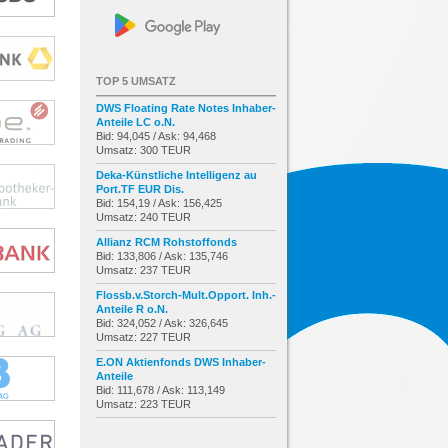
TOP 5 UMSATZ
DWS Floating Rate Notes Inhaber-
Anteile LC o.N.
Bid: 94,045 / Ask: 94,468
Umsatz: 300 TEUR
Deka-Künstliche Intelligenz au
Port.TF EUR Dis.
Bid: 154,19 / Ask: 156,425
Umsatz: 240 TEUR
Allianz RCM Rohstoffonds
Bid: 133,806 / Ask: 135,746
Umsatz: 237 TEUR
Flossb.v.Storch-Mult.Opport. Inh.-
Anteile R o.N.
Bid: 324,052 / Ask: 326,645
Umsatz: 227 TEUR
E.ON Aktienfonds DWS Inhaber-
Anteile
Bid: 111,678 / Ask: 113,149
Umsatz: 223 TEUR