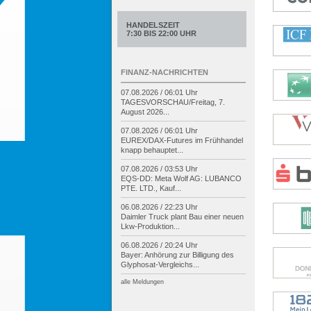
HANDELSZEIT
7:30 BIS 22:00 UHR
FINANZ-NACHRICHTEN
07.08.2026 / 06:01 Uhr
TAGESVORSCHAU/
Freitag, 7.
August 2026...
07.08.2026 / 06:01 Uhr
EUREX/
DAX-
Futures im Frühhandel
knapp behauptet...
07.08.2026 / 03:53 Uhr
EQS-
DD: Meta Wolf AG: LUBANCO
PTE. LTD., Kauf...
06.08.2026 / 22:23 Uhr
Daimler Truck plant Bau einer neuen
Lkw-
Produktion...
06.08.2026 / 20:24 Uhr
Bayer: Anhörung zur Billigung des
Glyphosat-
Vergleichs...
alle Meldungen