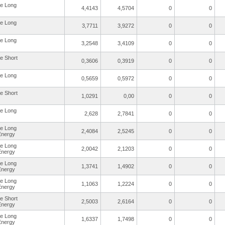
re Long
4,4143
4,5704
0
0
re Long
3,7711
3,9272
0
0
re Long
3,2548
3,4109
0
0
re Short
0,3606
0,3919
0
0
re Long
0,5659
0,5972
0
0
re Short
1,0291
0,00
0
0
re Long
2,628
2,7841
0
0
re Long
2,4084
2,5245
0
0
Energy
re Long
2,0042
2,1203
0
0
Energy
re Long
1,3741
1,4902
0
0
Energy
re Long
1,1063
1,2224
0
0
Energy
re Short
2,5003
2,6164
0
0
Energy
re Long
1,6337
1,7498
0
0
Energy