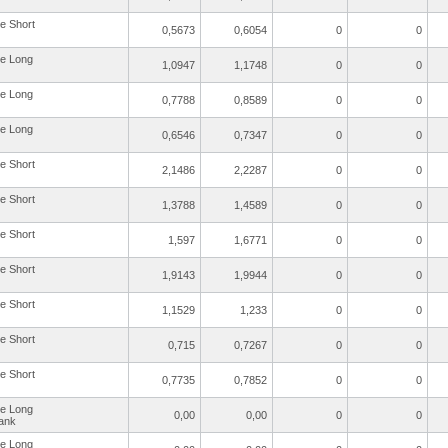
re Short
0,5673
0,6054
0
0
re Long
1,0947
1,1748
0
0
re Long
0,7788
0,8589
0
0
re Long
0,6546
0,7347
0
0
re Short
2,1486
2,2287
0
0
re Short
1,3788
1,4589
0
0
re Short
1,597
1,6771
0
0
re Short
1,9143
1,9944
0
0
re Short
1,1529
1,233
0
0
re Short
0,715
0,7267
0
0
re Short
0,7735
0,7852
0
0
re Long
0,00
0,00
0
0
ank
re Long