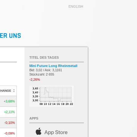
ENGLISH
TITEL DES TAGES
Mini Future Long Rheinmetall
Bid: 3,02 / Ask: 3,1161
Stückzahl: 2 655
-2,26%
CHANGE
+3,68%
+2,11%
APPS
-0,10%
-0,09%