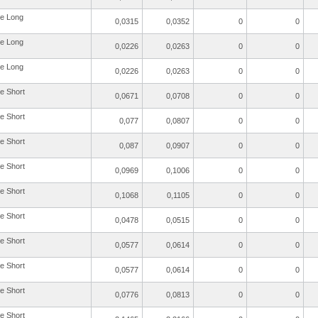
re Long
0,0315
0,0352
0
0
re Long
0,0226
0,0263
0
0
re Long
0,0226
0,0263
0
0
re Short
0,0671
0,0708
0
0
re Short
0,077
0,0807
0
0
re Short
0,087
0,0907
0
0
re Short
0,0969
0,1006
0
0
re Short
0,1068
0,1105
0
0
re Short
0,0478
0,0515
0
0
re Short
0,0577
0,0614
0
0
re Short
0,0577
0,0614
0
0
re Short
0,0776
0,0813
0
0
re Short