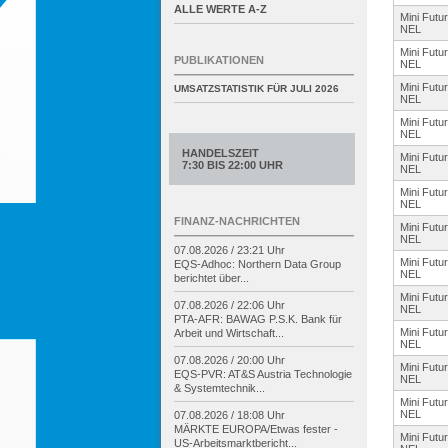
ALLE WERTE A-Z
Mini Futu
NEL
Mini Futu
PUBLIKATIONEN
NEL
Mini Futu
UMSATZSTATISTIK FÜR
JULI 2026
NEL
Mini Futu
NEL
HANDELSZEIT
Mini Futu
7:30 BIS 22:00 UHR
NEL
Mini Futu
NEL
FINANZ-NACHRICHTEN
Mini Futu
NEL
07.08.2026 / 23:21 Uhr
Mini Futu
EQS-
Adhoc: Northern Data Group
NEL
berichtet über...
Mini Futu
07.08.2026 / 22:06 Uhr
NEL
PTA-
AFR: BAWAG P.S.K. Bank für
Mini Futu
Arbeit und Wirtschaft...
NEL
07.08.2026 / 20:00 Uhr
Mini Futu
EQS-
PVR: AT&S Austria Technologie
NEL
& Systemtechnik...
Mini Futu
NEL
07.08.2026 / 18:08 Uhr
MÄRKTE EUROPA/
Etwas fester -
Mini Futu
US-
Arbeitsmarktbericht...