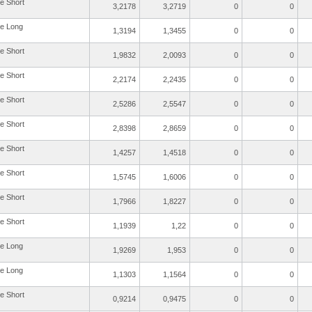
re Short
3,2178
3,2719
0
0
re Long
1,3194
1,3455
0
0
re Short
1,9832
2,0093
0
0
re Short
2,2174
2,2435
0
0
re Short
2,5286
2,5547
0
0
re Short
2,8398
2,8659
0
0
re Short
1,4257
1,4518
0
0
re Short
1,5745
1,6006
0
0
re Short
1,7966
1,8227
0
0
re Short
1,1939
1,22
0
0
re Long
1,9269
1,953
0
0
re Long
1,1303
1,1564
0
0
re Short
0,9214
0,9475
0
0