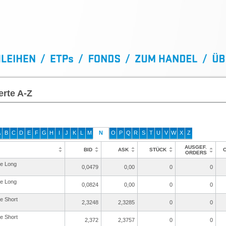
erte A-Z
A
B
C
D
E
F
G
H
I
J
K
L
M
N
O
P
Q
R
S
T
U
V
W
X
Z
AUSGEF.
BID
ASK
STÜCK
ORDERS
re Long
0,0479
0,00
0
0
re Long
0,0824
0,00
0
0
re Short
2,3248
2,3285
0
0
re Short
2,372
2,3757
0
0