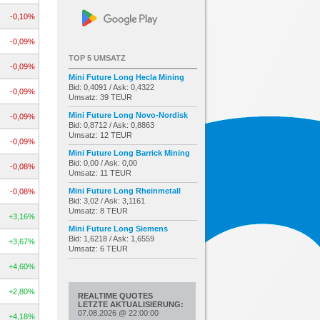
-0,10%
-0,09%
TOP 5 UMSATZ
-0,09%
Mini Future Long Hecla Mining
Bid: 0,4091 / Ask: 0,4322
-0,09%
Umsatz: 39 TEUR
Mini Future Long Novo-Nordisk
-0,09%
Bid: 0,8712 / Ask: 0,8863
Umsatz: 12 TEUR
-0,09%
Mini Future Long Barrick Mining
Bid: 0,00 / Ask: 0,00
-0,08%
Umsatz: 11 TEUR
Mini Future Long Rheinmetall
-0,08%
Bid: 3,02 / Ask: 3,1161
Umsatz: 8 TEUR
+3,16%
Mini Future Long Siemens
Bid: 1,6218 / Ask: 1,6559
+3,67%
Umsatz: 6 TEUR
+4,60%
+2,80%
REALTIME QUOTES
LETZTE AKTUALISIERUNG:
07.08.2026
@
22:00:00
+4,18%