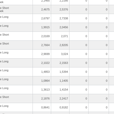
2,1465
2,2166
0
0
hek
re Short
2,4675
2,5376
0
0
hek
re Long
2,6797
2,7338
0
0
re Long
1,9915
2,0456
0
0
re Short
2,0169
2,071
0
0
re Short
2,7664
2,8205
0
0
re Long
2,9699
3,024
0
0
re Long
2,1022
2,1563
0
0
re Long
1,4853
1,5394
0
0
re Long
1,0864
1,1405
0
0
re Long
1,3613
1,4154
0
0
re Short
2,1876
2,2417
0
0
re Long
0,8641
0,9182
0
0