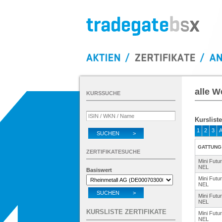
alle W
KURSSUCHE
Kursliste
1
2
3
SUCHEN >
GATTUNG
ZERTIFIKATESUCHE
Mini Futu
NEL
Basiswert
Mini Futu
NEL
SUCHEN >
Mini Futu
NEL
KURSLISTE ZERTIFIKATE
Mini Futu
NEL