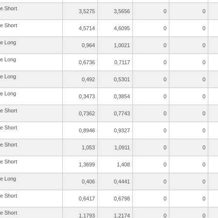
re Short
3,5275
3,5656
0
0
re Short
4,5714
4,6095
0
0
re Long
0,964
1,0021
0
0
re Long
0,6736
0,7117
0
0
re Long
0,492
0,5301
0
0
re Long
0,3473
0,3854
0
0
re Short
0,7362
0,7743
0
0
re Short
0,8946
0,9327
0
0
re Short
1,053
1,0911
0
0
re Short
1,3699
1,408
0
0
re Long
0,406
0,4441
0
0
re Short
0,6417
0,6798
0
0
re Short
1,1793
1,2174
0
0