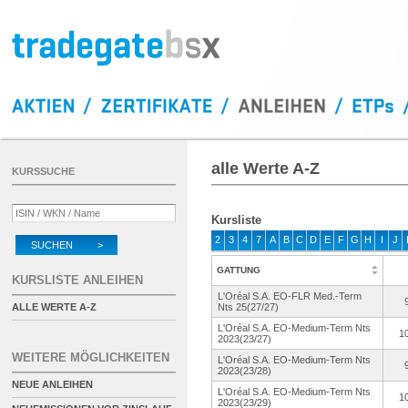
alle Werte A-Z
KURSSUCHE
Kursliste
2
3
4
7
A
B
C
D
E
F
G
H
I
J
SUCHEN >
GATTUNG
KURSLISTE ANLEIHEN
L'Oréal S.A. EO-FLR Med.-Term
ALLE WERTE A-Z
Nts 25(27/27)
L'Oréal S.A. EO-Medium-
Term Nts
1
2023(23/27)
WEITERE MÖGLICHKEITEN
L'Oréal S.A. EO-Medium-
Term Nts
2023(23/28)
NEUE ANLEIHEN
L'Oréal S.A. EO-Medium-
Term Nts
1
2023(23/29)