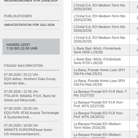
NEUEMISSIONEN VOR ZINSLAUF
L'Oréal S.A. EO-Medium-
Term Nts
2025(25/30)
PUBLIKATIONEN
L'Oréal S.A. EO-Medium-
Term Nts
2025(25/36)
UMSATZSTATISTIK FÜR
JULI 2026
L'Oréal S.A. EO-Medium-
Term Nts
2026(26/29)
L'Oréal S.A. EO-Medium-
Term Nts
2026(26/32)
HANDELSZEIT
7:30 BIS 22:00 UHR
L-Bank Bad.-Württ.
-Förderbank
Serie 5658 v.23(28)
L-Bank Bad.-Württ.
-Förderbank
Serie 5729 v.26(29)
FINANZ-NACHRICHTEN
La Banq. Postale Home Loan SFH
Obl.Fin.Hab.
23(31)
07.08.2026 / 23:21 Uhr
EQS-
Adhoc: Northern Data Group
La Banq. Postale Home Loan SFH
berichtet über...
Obl.Fin.Hab.
24(34)
07.08.2026 / 22:06 Uhr
La Banque Postale EO-FLR Med.-T.
Nts 21(27/32)
PTA-
AFR: BAWAG P.S.K. Bank für
Arbeit und Wirtschaft...
La Banque Postale EO-FLR Non-
Pref. MTN 22(27/28)
07.08.2026 / 20:00 Uhr
EQS-
PVR: AT&S Austria Technologie
La Banque Postale EO-FLR Non-
Pref. MTN 24(30/31)
& Systemtechnik...
La Banque Postale EO-Medium-
07.08.2026 / 18:08 Uhr
Term Notes 2016(28)
MÄRKTE EUROPA/
Etwas fester -
US-
Arbeitsmarktbericht...
La Banque Postale EO-Medium-