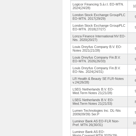
Logicor Financing S.à.
r.l. EO-MTN.
1
2024(24/28)
London Stock Exchange GroupPLC
EO-MTN. 2017(29/29)
London Stock Exchange GroupPLC
EO-MTN. 2018(27/27)
Lonza Finance International NV EO-
Nts. 2020(20/27)
Louis Dreyfus Company B.V. EO-
Notes 2021(21/28)
Louis Dreyfus Company Fin.B.V.
EO-MTN. 2026(26/33)
Louis Dreyfus Company Fin.B.V.
EO-Nts. 2024(24/31)
LR Health & Beauty SE FLR-Notes
v.24(26/28)
LSEG Netherlands B.V. EO-
Med.Term Notes 21(21/28)
LSEG Netherlands B.V. EO-
Med.Term Notes 21(21/33)
Lumen Technologies Inc. DL-Nts
2009(09/39)
Ser.P
Luminor Bank AS EO-FLR Non-
1
Pref. MTN 26(30/31)
Luminor Bank AS EO-
Mortg.Covered MTN 2025(29)