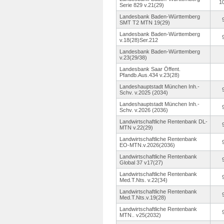
1
Serie 829 v.21(29)
Landesbank Baden-Württemberg
SMT T2 MTN 19(29)
Landesbank Baden-Württemberg
v.18(28)Ser.
212
Landesbank Baden-Württemberg
v.23(29/38)
Landesbank Saar Öffent.
Pfandb.Aus.
434 v.23(28)
Landeshauptstadt München Inh.-
Schv.
v.2025 (2034)
Landeshauptstadt München Inh.-
Schv.
v.2026 (2036)
Landwirtschaftliche Rentenbank DL-
MTN v.22(29)
Landwirtschaftliche Rentenbank
EO-MTN.v.2026(2036)
Landwirtschaftliche Rentenbank
Global 37 v17(27)
Landwirtschaftliche Rentenbank
Med.T.Nts.
v.22(34)
Landwirtschaftliche Rentenbank
Med.T.Nts.
v.19(28)
Landwirtschaftliche Rentenbank
MTN.. v25(2032)