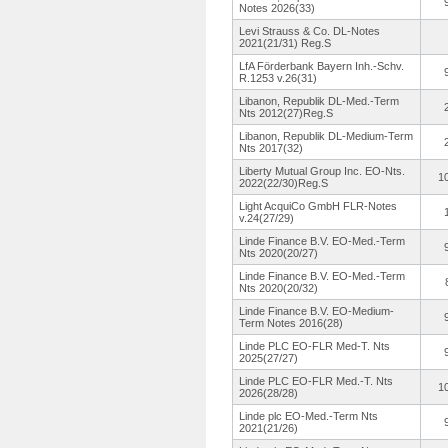
Notes 2026(33)
Levi Strauss & Co. DL-Notes
2021(21/31)
Reg.S
LfA Förderbank Bayern Inh.-Schv.
R.1253 v.26(31)
Libanon, Republik DL-Med.-Term
Nts 2012(27)Reg.
S
Libanon, Republik DL-Medium-
Term
Nts 2017(32)
Liberty Mutual Group Inc. EO-Nts.
1
2022(22/30)
Reg.S
Light AcquiCo GmbH FLR-Notes
v.24(27/29)
Linde Finance B.V. EO-Med.-Term
Nts 2020(20/27)
Linde Finance B.V. EO-Med.-Term
Nts 2020(20/32)
Linde Finance B.V. EO-Medium-
Term Notes 2016(28)
Linde PLC EO-FLR Med-T. Nts
2025(27/27)
Linde PLC EO-FLR Med.-T. Nts
1
2026(28/28)
Linde plc EO-Med.-Term Nts
2021(21/26)