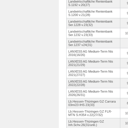
Landwirtschaftliche Rentenbank
S.1192 v.20(27)
Landwirtschaftliche Rentenbank
S.1200 v.21(28)
Landwirtschaftliche Rentenbank
Ser.1228 v.23(32)
Landwirtschaftliche Rentenbank
1
Ser.1232 v.23(33)
Landwirtschaftliche Rentenbank
Ser.1237 v24(31)
LANXESS AG Medium-Term Nts
2016(16/26)
LANXESS AG Medium-Term Nts
2021(21/29)
LANXESS AG Medium-Term Nts
2021(27/27)
LANXESS AG Medium-Term Nts
2022(22/28)
LANXESS AG Medium-Term Nts
2026(26/31)
Lb.Hessen-Thüringen GZ Carrara
03m/23 IHS 23(33)
Lb.Hessen-Thüringen GZ FLR-
1
MTN S.H354 v.22(27/32)
Lb.Hessen-Thüringen GZ
1
Inh.Schv.26(31/unb.
)