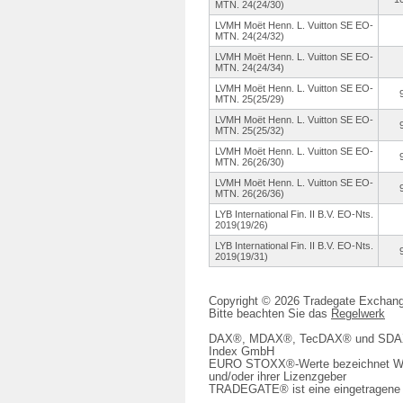
MTN. 24(24/30)
LVMH Moët Henn. L. Vuitton SE EO-
MTN. 24(24/32)
LVMH Moët Henn. L. Vuitton SE EO-
MTN. 24(24/34)
LVMH Moët Henn. L. Vuitton SE EO-
MTN. 25(25/29)
LVMH Moët Henn. L. Vuitton SE EO-
MTN. 25(25/32)
LVMH Moët Henn. L. Vuitton SE EO-
MTN. 26(26/30)
LVMH Moët Henn. L. Vuitton SE EO-
MTN. 26(26/36)
LYB International Fin. II B.V. EO-Nts.
2019(19/26)
LYB International Fin. II B.V. EO-Nts.
2019(19/31)
Copyright © 2026 Tradegate Excha
Bitte beachten Sie das
Regelwerk
DAX®, MDAX®, TecDAX® und SDAX® 
Index GmbH
EURO STOXX®-Werte bezeichnet We
und/oder ihrer Lizenzgeber
TRADEGATE® ist eine eingetragene 