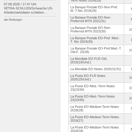
Term Notes 2018(28)
07.08.2026 / 17:47 Uhr
La Banque Postale EO-Non-Pref.
XETRA-
SCHLUSS/
Schwache US-
M.-T.Nts 2019(29)
Arbeitsmarktdaten schieben...
La Banque Postale EO-Non-
alle Meldungen
Preferred MTN 2021(31)
La Banque Postale EO-Non-
1
Preferred MTN 2023(30)
La Banque Postale EO-Pref. Med.-
T. Nts 2024(30)
La Banque Postale EO-Pref.Med.
-T.
1
Obl.F. 23(28)
La Mondiale EO-FLR Obl.
2019(19/Und.
)
La Mondiale EO-Notes 2020(31/31)
La Poste EO-FLR Notes
1
2025(25/Und.
)
La Poste EO-Med.-Term Notes
1
23(23/30)
La Poste EO-Med.-Term Notes
1
23(23/35)
La Poste EO-Medium-
Term Notes
2018(28)
La Poste EO-Medium-
Term Notes
2019(27)
La Poste EO-Medium-
Term Notes
2019(34)