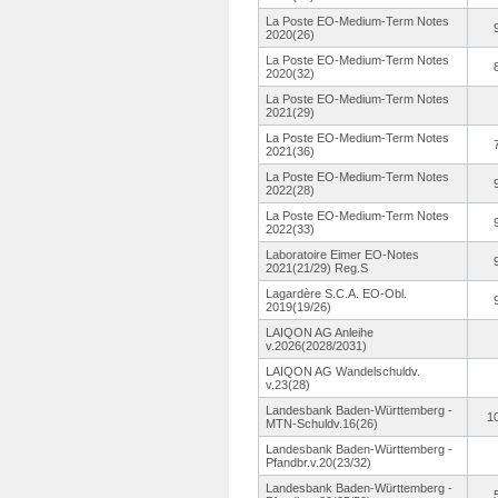
La Poste EO-Medium-
Term Notes
2020(26)
La Poste EO-Medium-
Term Notes
2020(32)
La Poste EO-Medium-
Term Notes
2021(29)
La Poste EO-Medium-
Term Notes
2021(36)
La Poste EO-Medium-
Term Notes
2022(28)
La Poste EO-Medium-
Term Notes
2022(33)
Laboratoire Eimer EO-Notes
2021(21/29)
Reg.S
Lagardère S.C.A. EO-Obl.
2019(19/26)
LAIQON AG Anleihe
v.2026(2028/2031)
LAIQON AG Wandelschuldv.
v.23(28)
Landesbank Baden-Württemberg -
1
MTN-Schuldv.
16(26)
Landesbank Baden-Württemberg -
Pfandbr.v.
20(23/32)
Landesbank Baden-Württemberg -