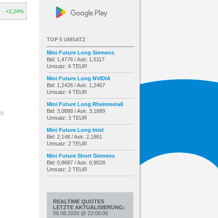
+2,24%
TOP 5 UMSATZ
Mini Future Long Siemens
Bid: 1,4776 / Ask: 1,5117
Umsatz: 6 TEUR
Mini Future Long NVIDIA
Bid: 1,2426 / Ask: 1,2467
Umsatz: 4 TEUR
Mini Future Long Rheinmetall
Bid: 3,0888 / Ask: 3,1889
ng
Umsatz: 3 TEUR
Mini Future Long Intel
Bid: 2,148 / Ask: 2,1861
Umsatz: 2 TEUR
Mini Future Short Siemens
Bid: 0,8687 / Ask: 0,9028
Umsatz: 2 TEUR
REALTIME QUOTES
LETZTE AKTUALISIERUNG:
06.08.2026
@
22:00:00