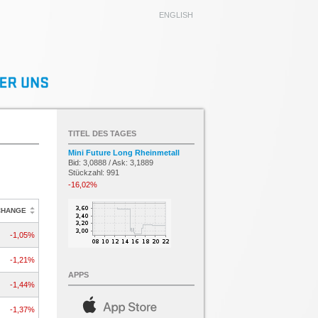
ENGLISH
TITEL DES TAGES
Mini Future Long Rheinmetall
Bid: 3,0888 / Ask: 3,1889
Stückzahl: 991
-16,02%
CHANGE
-1,05%
-1,21%
APPS
-1,44%
-1,37%