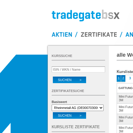
alle W
KURSSUCHE
Kursliste
1
2
3
SUCHEN >
GATTUNG
ZERTIFIKATESUCHE
Mini Futu
3M
Basiswert
Mini Futu
3M
SUCHEN >
Mini Futu
3M
KURSLISTE ZERTIFIKATE
Mini Futu
3M