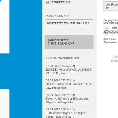
ALLE WERTE A-Z
Mini Futu
3M
PUBLIKATIONEN
Copyright ©
Bitte beacht
UMSATZSTATISTIK FÜR
JULI 2026
DAX®, MDAX®
EURO STOXX®
TRADEGATE® 
Kurse in EUR
HANDELSZEIT
Zeitangaben
7:30 BIS 22:00 UHR
Kon
FINANZ-NACHRICHTEN
Impr
07.08.2026 / 03:53 Uhr
EQS-
DD: Meta Wolf AG: LUBANCO
PTE. LTD., Kauf...
06.08.2026 / 22:23 Uhr
Daimler Truck plant Bau einer neuen
Lkw-
Produktion...
06.08.2026 / 20:24 Uhr
Bayer: Anhörung zur Billigung des
Glyphosat-
Vergleichs...
06.08.2026 / 18:24 Uhr
EQS-
Adhoc: Allgeier SE: Allgeier
steigert den Umsatz...