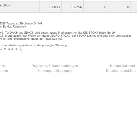
re Short
0,6033
0,6254
0
0
 2026 Tradegate Exchange GmbH
en Sie das
Regelwerk
, TecDAX® und SDAX® sind eingetragene Markenzeichen der ISS STOXX Index GmbH
-Werte bezeichnet Werte der Marke „EURO STOXX“ der STOXX Limited und/oder ihrer Lizenzgeber
ist eine eingetragene Marke der Tradegate AG
; Fremdwährungsanleihen in der jeweiligen Währung
 in CEST (UTC+2)
takt
Regelwerk/Bekanntmachungen
Handelskalender
essum
Nutzungsbedingungen
Datenschutzerkläru