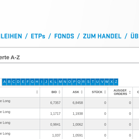
erte A-Z
A
B
C
D
E
F
G
H
I
J
K
L
M
N
O
P
Q
R
S
T
U
V
W
X
Z
AUSGEF.
BID
ASK
STÜCK
ORDERS
re Long
6,7357
6,8458
0
0
re Long
1,1717
1,1938
0
0
re Long
0,9841
1,0062
0
0
re Long
1,037
1,0591
0
0