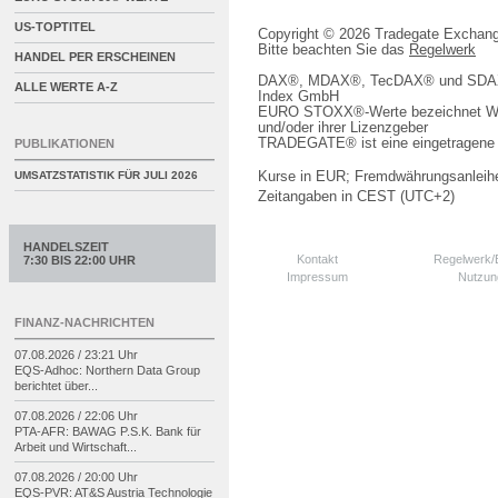
US-TOPTITEL
Copyright © 2026 Tradegate Excha
Bitte beachten Sie das
Regelwerk
HANDEL PER ERSCHEINEN
DAX®, MDAX®, TecDAX® und SDAX® 
ALLE WERTE A-Z
Index GmbH
EURO STOXX®-Werte bezeichnet We
und/oder ihrer Lizenzgeber
TRADEGATE® ist eine eingetragene 
PUBLIKATIONEN
Kurse in EUR; Fremdwährungsanleihe
UMSATZSTATISTIK FÜR
JULI 2026
Zeitangaben in CEST (UTC+2)
HANDELSZEIT
Kontakt
Regelwerk
7:30 BIS 22:00 UHR
Impressum
Nutzun
FINANZ-NACHRICHTEN
07.08.2026 / 23:21 Uhr
EQS-
Adhoc: Northern Data Group
berichtet über...
07.08.2026 / 22:06 Uhr
PTA-
AFR: BAWAG P.S.K. Bank für
Arbeit und Wirtschaft...
07.08.2026 / 20:00 Uhr
EQS-
PVR: AT&S Austria Technologie