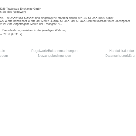
 2026 Tradegate Exchange GmbH
en Sie das
Regelwerk
, TecDAX® und SDAX® sind eingetragene Markenzeichen der ISS STOXX Index GmbH
-Werte bezeichnet Werte der Marke „EURO STOXX“ der STOXX Limited und/oder ihrer Lizenzgeber
ist eine eingetragene Marke der Tradegate AG
; Fremdwährungsanleihen in der jeweiligen Währung
 in CEST (UTC+2)
takt
Regelwerk/Bekanntmachungen
Handelskalender
essum
Nutzungsbedingungen
Datenschutzerkläru