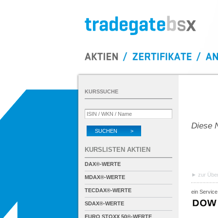
KURSSUCHE
Diese N
SUCHEN >
KURSLISTEN AKTIEN
DAX®-WERTE
zur Über
MDAX®-WERTE
TECDAX®-WERTE
ein Service
SDAX®-WERTE
EURO STOXX 50®-WERTE