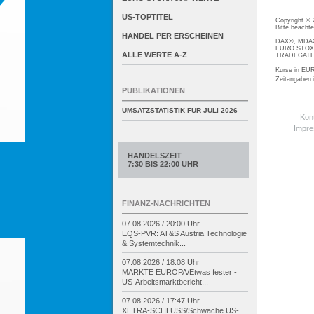
US-TOPTITEL
Copyright ©
Bitte beacht
HANDEL PER ERSCHEINEN
DAX®, MDAX®
EURO STOXX®
ALLE WERTE A-Z
TRADEGATE® 
Kurse in EUR
Zeitangaben
PUBLIKATIONEN
UMSATZSTATISTIK FÜR
JULI 2026
Kon
Impr
HANDELSZEIT
7:30 BIS 22:00 UHR
FINANZ-NACHRICHTEN
07.08.2026 / 20:00 Uhr
EQS-
PVR: AT&S Austria Technologie
& Systemtechnik...
07.08.2026 / 18:08 Uhr
MÄRKTE EUROPA/
Etwas fester -
US-
Arbeitsmarktbericht...
07.08.2026 / 17:47 Uhr
XETRA-
SCHLUSS/
Schwache US-