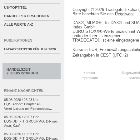
US-TOPTITEL
Copyright © 2026 Tradegate Excha
Bitte beachten Sie das
Regelwerk
HANDEL PER ERSCHEINEN
DAX®, MDAX®, TecDAX® und SDAX® 
ALLE WERTE A-Z
Index GmbH
EURO STOXX®-Werte bezeichnet We
und/oder ihrer Lizenzgeber
TRADEGATE® ist eine eingetragene 
PUBLIKATIONEN
Kurse in EUR; Fremdwährungsanleihe
UMSATZSTATISTIK FÜR
JUNI 2026
Zeitangaben in CEST (UTC+2)
HANDELSZEIT
Kontakt
Regelwerk
7:30 BIS 22:00 UHR
Impressum
Nutzun
FINANZ-NACHRICHTEN
05.08.2026 / 23:23 Uhr
EQS-
Adhoc: Enapter AG:
Vereinbarung mit Patrimonium...
05.08.2026 / 20:07 Uhr
EQS-
DD: FIT GROUP AG: Dilxwax
Acar, Kauf...
05.08.2026 / 19:59 Uhr
EQS-
DD: FIT GROUP AG: Dilxwax