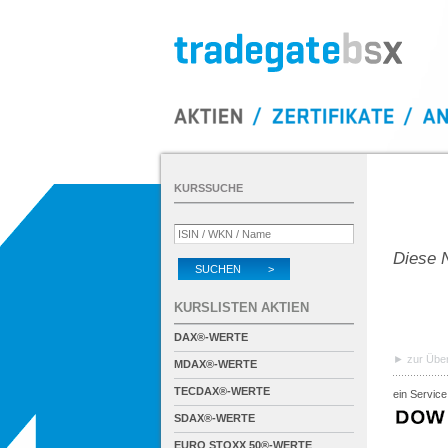
KURSSUCHE
Diese N
SUCHEN >
KURSLISTEN AKTIEN
DAX®-WERTE
zur Über
MDAX®-WERTE
TECDAX®-WERTE
ein Service
SDAX®-WERTE
EURO STOXX 50®-WERTE