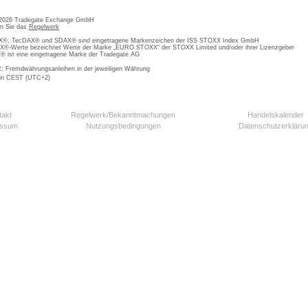
 2026 Tradegate Exchange GmbH
en Sie das
Regelwerk
, TecDAX® und SDAX® sind eingetragene Markenzeichen der ISS STOXX Index GmbH
-Werte bezeichnet Werte der Marke „EURO STOXX“ der STOXX Limited und/oder ihrer Lizenzgeber
ist eine eingetragene Marke der Tradegate AG
; Fremdwährungsanleihen in der jeweiligen Währung
 in CEST (UTC+2)
takt
Regelwerk/Bekanntmachungen
Handelskalender
essum
Nutzungsbedingungen
Datenschutzerkläru