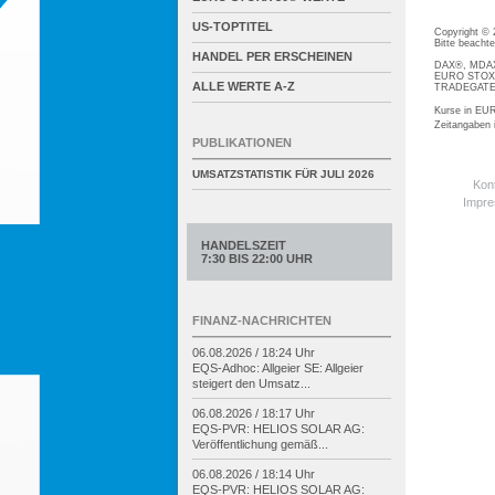
US-TOPTITEL
Copyright ©
Bitte beacht
HANDEL PER ERSCHEINEN
DAX®, MDAX®
EURO STOXX®
ALLE WERTE A-Z
TRADEGATE® 
Kurse in EUR
Zeitangaben
PUBLIKATIONEN
UMSATZSTATISTIK FÜR
JULI 2026
Kon
Impr
HANDELSZEIT
7:30 BIS 22:00 UHR
FINANZ-NACHRICHTEN
06.08.2026 / 18:24 Uhr
EQS-
Adhoc: Allgeier SE: Allgeier
steigert den Umsatz...
06.08.2026 / 18:17 Uhr
EQS-
PVR: HELIOS SOLAR AG:
Veröffentlichung gemäß...
06.08.2026 / 18:14 Uhr
EQS-
PVR: HELIOS SOLAR AG: