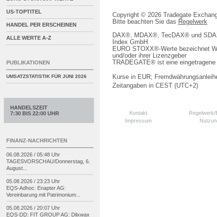
US-TOPTITEL
Copyright © 2026 Tradegate Excha
Bitte beachten Sie das
Regelwerk
HANDEL PER ERSCHEINEN
DAX®, MDAX®, TecDAX® und SDAX® 
ALLE WERTE A-Z
Index GmbH
EURO STOXX®-Werte bezeichnet We
und/oder ihrer Lizenzgeber
TRADEGATE® ist eine eingetragene 
PUBLIKATIONEN
Kurse in EUR; Fremdwährungsanleihe
UMSATZSTATISTIK FÜR
JUNI 2026
Zeitangaben in CEST (UTC+2)
HANDELSZEIT
Kontakt
Regelwerk
7:30 BIS 22:00 UHR
Impressum
Nutzun
FINANZ-NACHRICHTEN
06.08.2026 / 05:48 Uhr
TAGESVORSCHAU/
Donnerstag, 6.
August...
05.08.2026 / 23:23 Uhr
EQS-
Adhoc: Enapter AG:
Vereinbarung mit Patrimonium...
05.08.2026 / 20:07 Uhr
EQS-
DD: FIT GROUP AG: Dilxwax