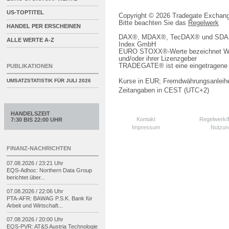
US-TOPTITEL
Copyright © 2026 Tradegate Excha
Bitte beachten Sie das
Regelwerk
HANDEL PER ERSCHEINEN
DAX®, MDAX®, TecDAX® und SDAX® 
ALLE WERTE A-Z
Index GmbH
EURO STOXX®-Werte bezeichnet We
und/oder ihrer Lizenzgeber
TRADEGATE® ist eine eingetragene 
PUBLIKATIONEN
Kurse in EUR; Fremdwährungsanleihe
UMSATZSTATISTIK FÜR
JULI 2026
Zeitangaben in CEST (UTC+2)
HANDELSZEIT
Kontakt
Regelwerk
7:30 BIS 22:00 UHR
Impressum
Nutzun
FINANZ-NACHRICHTEN
07.08.2026 / 23:21 Uhr
EQS-
Adhoc: Northern Data Group
berichtet über...
07.08.2026 / 22:06 Uhr
PTA-
AFR: BAWAG P.S.K. Bank für
Arbeit und Wirtschaft...
07.08.2026 / 20:00 Uhr
EQS-
PVR: AT&S Austria Technologie